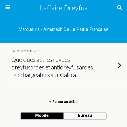
L'affaire Dreyfus
Marqueurs › Almanach De La Patrie Française
23 DÉCEMBRE 2014
Quelques autres revues
dreyfusardes et antidreyfusardes
téléchargeables sur Gallica
Retour au début
Mobile
Bureau