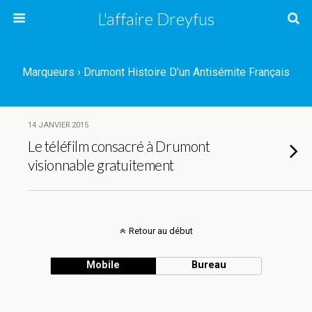
L'affaire Dreyfus
Marqueurs › Drumont Histoire D’un Antisémite Français
14 JANVIER 2015
Le téléfilm consacré à Drumont
visionnable gratuitement
Retour au début
Mobile
Bureau