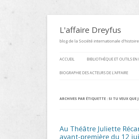
Aller
au
contenu
L'affaire Dreyfus
blog de la Société internationale d'histoire
ACCUEIL
BIBLIOTHÈQUE ET OUTILS EN 
ARCHIVES
BIOGRAPHIE DES ACTEURS DE L’AFFAIRE
BIBLIOTHÈQUE
DICTIONNAIRE BIOGRAPHIQUE ET
GÉOGRAPHIQUE DE L’AFFAIRE
ICONOTHÈQUE
ARCHIVES PAR ÉTIQUETTE :
SI TU VEUX QUE J
DREYFUS
SITES
LE DICTIONNAIRE DES
Au Théâtre Juliette Récam
PARLEMENTAIRES FRANÇAIS D
avant-première du 12 juil
1889 À 1940 DE JEAN JOLLY EN