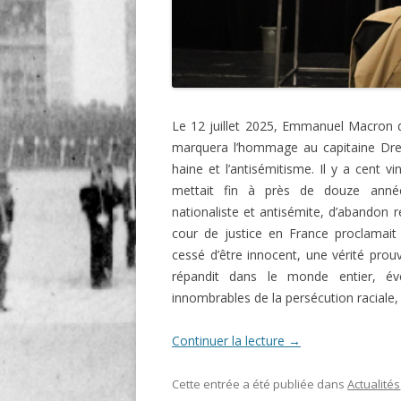
Le 12 juillet 2025, Emmanuel Macron dé
marquera l’hommage au capitaine Dreyfu
haine et l’antisémitisme. Il y a cent vi
mettait fin à près de douze années
nationaliste et antisémite, d’abandon 
cour de justice en France proclamait s
cessé d’être innocent, une vérité pro
répandit dans le monde entier, év
innombrables de la persécution raciale, 
Continuer la lecture
→
Cette entrée a été publiée dans
Actualités