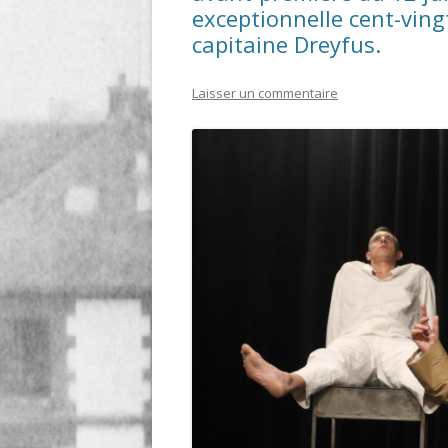
exceptionnelle cent-ving
LIGNE
capitaine Dreyfus.
LE MAITRON EN LIGNE
Laisser un commentaire