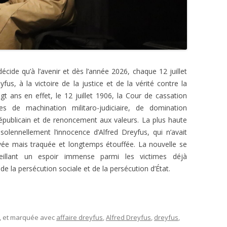
cide qu’à l’avenir et dès l’année 2026, chaque 12 juillet
s, à la victoire de la justice et de la vérité contre la
ngt ans en effet, le 12 juillet 1906, la Cour de cassation
 de machination militaro-judiciaire, de domination
républicain et de renoncement aux valeurs. La plus haute
olennellement l’innocence d’Alfred Dreyfus, qui n’avait
uvée mais traquée et longtemps étouffée. La nouvelle se
eillant un espoir immense parmi les victimes déjà
de la persécution sociale et de la persécution d’État.
, et marquée avec
affaire dreyfus
,
Alfred Dreyfus
,
dreyfus
,