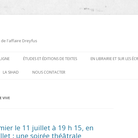
 de l'affaire Dreyfus
LIGNE
ÉTUDES ET ÉDITIONS DE TEXTES
EN LIBRAIRIE ET SUR LES É
ÉDITIONS DE TEXTES
2008-2012
LA SIHAD
NOUS CONTACTER
PROCÉDURES ET PROCÈS (1894 À
ÉTUDES
2013
1906)
CARTES POSTALES ET
2014
E VIVE
OUVRAGES ET PLAQUETTES
CARICATURES
2015
CONTEMPORAINS
DESSINS
2016
PRESSE
ier le 11 juillet à 19 h 15, en
E
L’AFFAIRE DREYFUS AU CINÉMA
let : une soirée théâtrale
2017
BIOGRAPHIES, ESSAIS, THÈSES ET