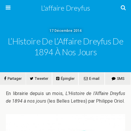
L'affaire Dreyfus
17 Décembre 2014
L’Histoire De L’Affaire Dreyfus De
1894 À Nos Jours
Partager
Tweeter
Épingler
E-mail
SMS
En librairie depuis un mois,
L’Histoire de l’Affaire Dreyfus
de 1894 à nos jours
(les Belles Lettres) par Philippe Oriol.