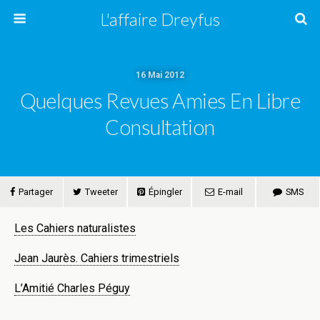
L'affaire Dreyfus
16 Mai 2012
Quelques Revues Amies En Libre
Consultation
Partager
Tweeter
Épingler
E-mail
SMS
Les Cahiers naturalistes
Jean Jaurès. Cahiers trimestriels
L’Amitié Charles Péguy