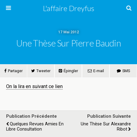
L'affaire Dreyfus
17 Mai 2012
Une Thèse Sur Pierre Baudin
Partager
Tweeter
Épingler
E-mail
SMS
On la lira en suivant ce lien
Publication Précédente
Publication Suivante
Quelques Revues Amies En
Une Thèse Sur Alexandre
Libre Consultation
Ribot