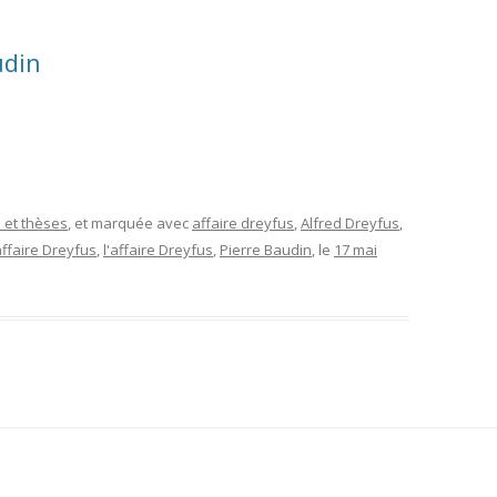
udin
 et thèses
, et marquée avec
affaire dreyfus
,
Alfred Dreyfus
,
'affaire Dreyfus
,
l'affaire Dreyfus
,
Pierre Baudin
, le
17 mai