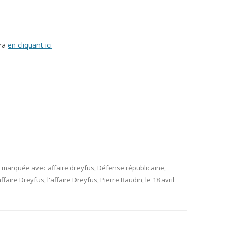
L’AFFAIRE DREYFUS EN BANDES
ARTICLES UNIVERSITAIRES
2018
DESSINÉES
2019
PHOTOGRAPHIES
era
en cliquant ici
2020
2021
2023
2024
2025
et marquée avec
affaire dreyfus
,
Défense républicaine
,
'affaire Dreyfus
,
l'affaire Dreyfus
,
Pierre Baudin
, le
18 avril