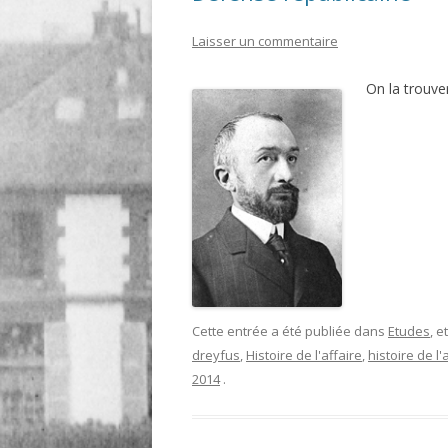
LIGNE
Laisser un commentaire
LE MAITRON EN LIGNE
On la trouv
Cette entrée a été publiée dans
Etudes
, 
dreyfus
,
Histoire de l'affaire
,
histoire de l
2014
.