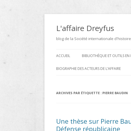
Aller
au
contenu
L'affaire Dreyfus
blog de la Société internationale d'histoire
ACCUEIL
BIBLIOTHÈQUE ET OUTILS EN 
ARCHIVES
BIOGRAPHIE DES ACTEURS DE L’AFFAIRE
BIBLIOTHÈQUE
DICTIONNAIRE BIOGRAPHIQUE ET
GÉOGRAPHIQUE DE L’AFFAIRE
ICONOTHÈQUE
ARCHIVES PAR ÉTIQUETTE :
PIERRE BAUDIN
DREYFUS
SITES
LE DICTIONNAIRE DES
Une thèse sur Pierre Ba
PARLEMENTAIRES FRANÇAIS D
Défense républicaine
1889 À 1940 DE JEAN JOLLY EN