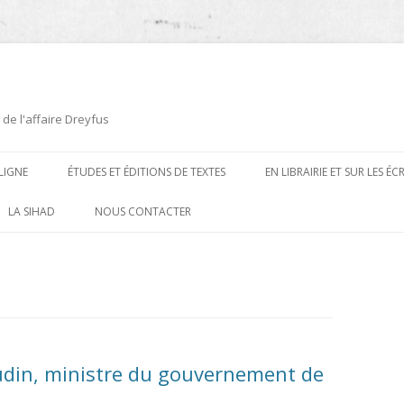
 de l'affaire Dreyfus
LIGNE
ÉTUDES ET ÉDITIONS DE TEXTES
EN LIBRAIRIE ET SUR LES É
ÉDITIONS DE TEXTES
2008-2012
LA SIHAD
NOUS CONTACTER
PROCÉDURES ET PROCÈS (1894 À
ÉTUDES
2013
1906)
CARTES POSTALES ET
2014
OUVRAGES ET PLAQUETTES
CARICATURES
2015
CONTEMPORAINS
DESSINS
2016
PRESSE
udin, ministre du gouvernement de
E
L’AFFAIRE DREYFUS AU CINÉMA
2017
BIOGRAPHIES, ESSAIS, THÈSES ET