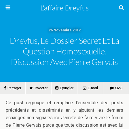
L'affaire Dreyfus
26 Novembre 2012
Dreyfus, Le Dossier Secret Et La
Question Homosexuelle.
Discussion Avec Pierre Gervais
Partager
Tweeter
Épingler
E-mail
SMS
Ce post regroupe et remplace l’ensemble des posts
précédents et disséminés en y ajoutant les derniers
échanges non signalés ici. J’arrête de faire vivre le forum
de Pierre Gervais parce que toute discussion est avec lui