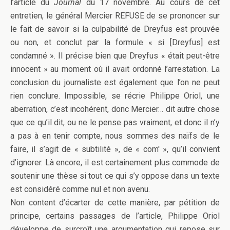
l’article du
Journal
du 17 novembre. Au cours de cet
entretien, le général Mercier REFUSE de se prononcer sur
le fait de savoir si la culpabilité de Dreyfus est prouvée
ou non, et conclut par la formule « si [Dreyfus] est
condamné ». Il précise bien que Dreyfus « était peut-être
innocent » au moment où il avait ordonné l’arrestation. La
conclusion du journaliste est également que l’on ne peut
rien conclure. Impossible, se récrie Philippe Oriol, une
aberration, c’est incohérent, donc Mercier… dit autre chose
que ce qu’il dit, ou ne le pense pas vraiment, et donc il n’y
a pas à en tenir compte, nous sommes des naïfs de le
faire, il s’agit de « subtilité », de « com' », qu’il convient
d’ignorer. Là encore, il est certainement plus commode de
soutenir une thèse si tout ce qui s’y oppose dans un texte
est considéré comme nul et non avenu.
Non content d’écarter de cette manière, par pétition de
principe, certains passages de l’article, Philippe Oriol
développe de surcroît une argumentation qui repose sur