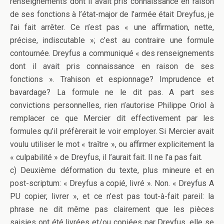
renseignements dont il avait pris connaissance en raison
de ses fonctions à l’état-major de l’armée était Dreyfus, je
l’ai fait arrêter. Ce n’est pas « une affirmation, nette,
précise, indiscutable »; c’est au contraire une formule
contournée. Dreyfus a communiqué « des renseignements
dont il avait pris connaissance en raison de ses
fonctions ». Trahison et espionnage? Imprudence et
bavardage? La formule ne le dit pas. A part ses
convictions personnelles, rien n’autorise Philippe Oriol à
remplacer ce que Mercier dit effectivement par les
formules qu’il préfèrerait le voir employer. Si Mercier avait
voulu utiliser le mot « traître », ou affirmer explicitement la
« culpabilité » de Dreyfus, il l’aurait fait. Il ne l’a pas fait.
c) Deuxième déformation du texte, plus mineure et en
post-scriptum: « Dreyfus a copié, livré ». Non. « Dreyfus A
PU copier, livrer », et ce n’est pas tout-à-fait pareil: la
phrase ne dit même pas clairement que les pièces
saisies ont été livrées et/ou copiées par Dreyfus, elle se