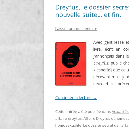
Dreyfus, le dossier secr
nouvelle suite… et fin.
Laisser un commentaire
Avec gentillesse e
livre, écrit en c
j’annonçais dans le
Dreyfus
, publié ch
« espèr[e] que ce tr
décevant mais je d
deux articles préc
Continuer la lecture
→
Cette entrée a été publiée dans
Actualités
affaire dreyfus
,
Affaire Dreyfus et homose
homosexualité
,
Le dossier secret de l'aff