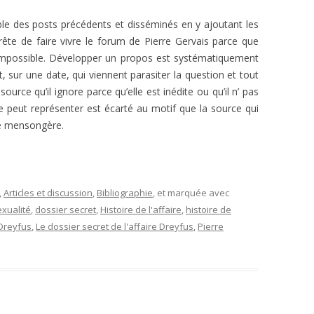
le des posts précédents et disséminés en y ajoutant les
rrête de faire vivre le forum de Pierre Gervais parce que
t impossible. Développer un propos est systématiquement
 sur une date, qui viennent parasiter la question et tout
urce qu’il ignore parce qu’elle est inédite ou qu’il n’ pas
lle peut représenter est écarté au motif que la source qui
te mensongère.
,
Articles et discussion
,
Bibliographie
, et marquée avec
xualité
,
dossier secret
,
Histoire de l'affaire
,
histoire de
 Dreyfus
,
Le dossier secret de l'affaire Dreyfus
,
Pierre