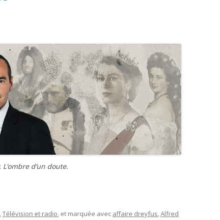
L’AFFAIRE DREYFUS EN BANDES
ARTICLES UNIVERSITAIRES
2018
DESSINÉES
2019
PHOTOGRAPHIES
2020
2021
2023
2024
2025
:
L’ombre d’un doute.
,
Télévision et radio
, et marquée avec
affaire dreyfus
,
Alfred