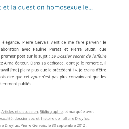
et et la question homosexuelle…
t élégance, Pierre Gervais vient de me faire parvenir le
ollaboration avec Pauline Peretz et Pierre Stutin, que
 premier post sur le sujet :
Le Dossier secret de l’affaire
ez Alma éditeur. Dans sa dédicace, dont je le remercie, il
avail [me] plaira plus que le précédent ! ». Je crains d’être
ois dire que cet
opus
n’est pas plus convaincant que les
édemment publiés.
,
Articles et discussion
,
Bibliographie
, et marquée avec
xualité
,
dossier secret
,
histoire de l'affaire Dreyfus
,
aire Dreyfus
,
Pierre Gervais
, le
30 septembre 2012
.