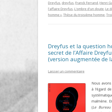
Dreyfus
,
dreyfus
,
Franck Ferrand
,
Henri Gu
l'affaire Dreyfus
,
L'ombre d'un doute
,
Le d
homme »
,
Thèse du troisième homme
,
Tro
Dreyfus et la question h
secret de l’Affaire Dreyf
(version augmentée de l
Laisser un commentaire
Nous avons f
à l’égard de
systématique
malmène. En
(
Le Bureau