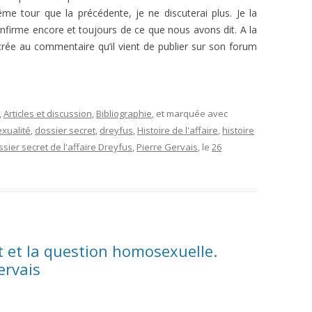
me tour que la précédente, je ne discuterai plus. Je la
confirme encore et toujours de ce que nous avons dit. A la
crée au commentaire qu’il vient de publier sur son forum
,
Articles et discussion
,
Bibliographie
, et marquée avec
xualité
,
dossier secret
,
dreyfus
,
Histoire de l'affaire
,
histoire
ssier secret de l'affaire Dreyfus
,
Pierre Gervais
, le
26
et et la question homosexuelle.
ervais