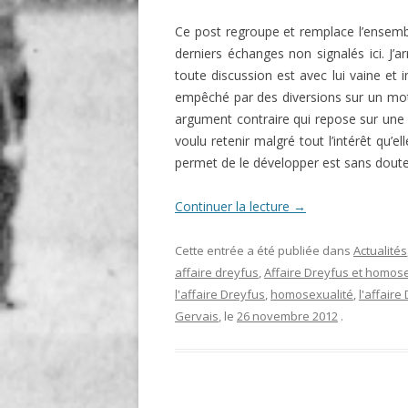
Ce post regroupe et remplace l’ensemb
derniers échanges non signalés ici. J’a
toute discussion est avec lui vaine e
empêché par des diversions sur un mot,
argument contraire qui repose sur une so
voulu retenir malgré tout l’intérêt qu’e
permet de le développer est sans dou
Continuer la lecture
→
Cette entrée a été publiée dans
Actualités
affaire dreyfus
,
Affaire Dreyfus et homose
l'affaire Dreyfus
,
homosexualité
,
l'affaire
Gervais
, le
26 novembre 2012
.