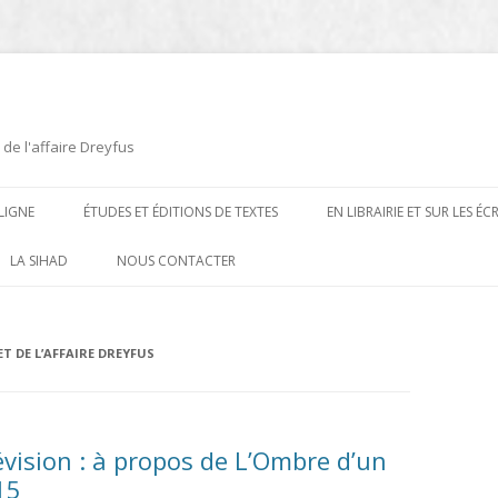
 de l'affaire Dreyfus
LIGNE
ÉTUDES ET ÉDITIONS DE TEXTES
EN LIBRAIRIE ET SUR LES É
ÉDITIONS DE TEXTES
2008-2012
LA SIHAD
NOUS CONTACTER
PROCÉDURES ET PROCÈS (1894 À
ÉTUDES
2013
1906)
CARTES POSTALES ET
2014
ET DE L’AFFAIRE DREYFUS
OUVRAGES ET PLAQUETTES
CARICATURES
2015
CONTEMPORAINS
DESSINS
2016
PRESSE
lévision : à propos de L’Ombre d’un
E
L’AFFAIRE DREYFUS AU CINÉMA
15
2017
BIOGRAPHIES, ESSAIS, THÈSES ET