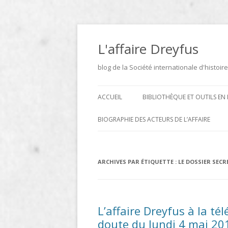
Aller
au
contenu
L'affaire Dreyfus
blog de la Société internationale d'histoire
ACCUEIL
BIBLIOTHÈQUE ET OUTILS EN 
ARCHIVES
BIOGRAPHIE DES ACTEURS DE L’AFFAIRE
BIBLIOTHÈQUE
DICTIONNAIRE BIOGRAPHIQUE ET
GÉOGRAPHIQUE DE L’AFFAIRE
ICONOTHÈQUE
ARCHIVES PAR ÉTIQUETTE :
LE DOSSIER SECR
DREYFUS
SITES
LE DICTIONNAIRE DES
L’affaire Dreyfus à la té
PARLEMENTAIRES FRANÇAIS D
doute du lundi 4 mai 20
1889 À 1940 DE JEAN JOLLY EN