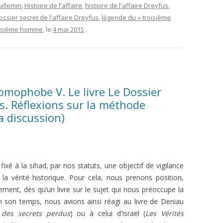
illemin
,
Histoire de l'affaire
,
histoire de l'affaire Dreyfus
,
ossier secret de l'affaire Dreyfus
,
légende du « troisième
isième homme
, le
4 mai 2015
.
omophobe V. Le livre Le Dossier
us. Réflexions sur la méthode
a discussion)
ixé à la sihad, par nos statuts, une objectif de vigilance
 la vérité historique. Pour cela, nous prenons position,
ment, dès qu’un livre sur le sujet qui nous préoccupe la
 son temps, nous avions ainsi réagi au livre de Deniau
 des secrets perdus
) ou à celui d’Israël (
Les Vérités