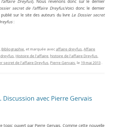
l’affaire Dreyfus
). Nous revenons donc sur le dernier
ssier secret de l’afffaire Dreyfus
.Voici donc le dernier
i publié sur le site des auteurs du livre
Le Dossier secret
Dreyfus
:
,
Bibliographie
, et marquée avec
affaire dreyfus
,
Affaire
,
dreyfus
,
Histoire de l'affaire
,
histoire de l'affaire Dreyfus
,
r secret de l'affaire Dreyfus
,
Pierre Gervais
, le
19 mai 2013
.
 Discussion avec Pierre Gervais
e topic ouvert par Pierre Gervais. Comme cette nouvelle