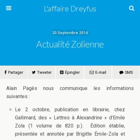
L'affaire Dreyfus
20 Septembre 2014
Actualité Zolienne
Partager
Tweeter
Épingler
E-mail
SMS
Alain Pagès nous communique les informations
suivantes :
Le 2 octobre, publication en librairie, chez
Gallimard, des « Lettres à Alexandrine » d’Emile
Zola (1 volume de 820 p.). Édition établie,
présentée et annotée par Brigitte Émile-Zola et