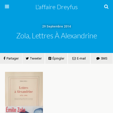
L'affaire Dreyfus
29 Septembre 2014
Zola, Lettres À Alexandrine
Partager
Tweeter
Épingler
E-mail
SMS