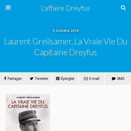
L'affaire Dreyfus
5 Octobre 2014
Laurent Greilsamer, La Vraie Vie Du
Capitaine Dreyfus
Partager
Tweeter
Épingler
E-mail
SMS