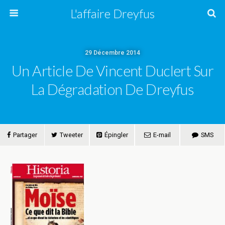
L'affaire Dreyfus
29 Décembre 2014
Un Article De Vincent Duclert Sur
La Dégradation De Dreyfus
Partager
Tweeter
Épingler
E-mail
SMS