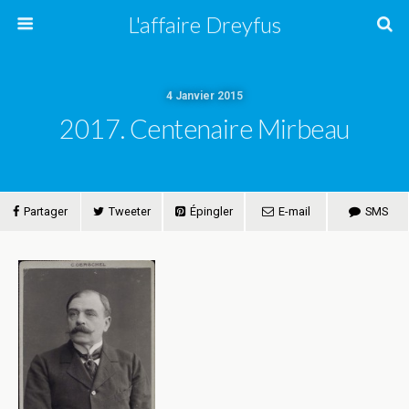
L'affaire Dreyfus
4 Janvier 2015
2017. Centenaire Mirbeau
Partager
Tweeter
Épingler
E-mail
SMS