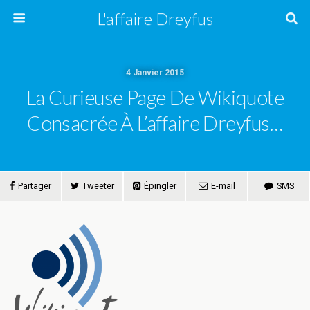
L'affaire Dreyfus
4 Janvier 2015
La Curieuse Page De Wikiquote
Consacrée À L’affaire Dreyfus…
Partager
Tweeter
Épingler
E-mail
SMS