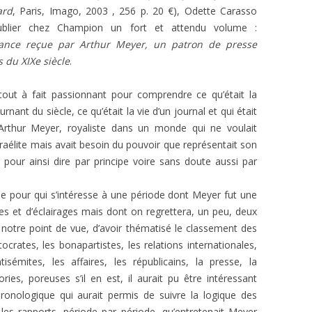
ard
, Paris, Imago, 2003 , 256 p. 20 €), Odette Carasso
L’AFFAIRE DREYFUS EN BANDES
ARTICLES UNIVERSITAIRES
2018
ublier chez Champion un fort et attendu volume :
DESSINÉES
ance reçue par Arthur Meyer, un patron de presse
2019
PHOTOGRAPHIES
s du XIXe siècle
.
2020
out à fait passionnant pour comprendre ce qu’était la
2021
rnant du siècle, ce qu’était la vie d’un journal et qui était
e Arthur Meyer, royaliste dans un monde qui ne voulait
2023
sraélite mais avait besoin du pouvoir que représentait son
, pour ainsi dire par principe voire sans doute aussi par
2024
2025
e pour qui s’intéresse à une période dont Meyer fut une
ises et d’éclairages mais dont on regrettera, un peu, deux
à notre point de vue, d’avoir thématisé le classement des
tocrates, les bonapartistes, les relations internationales,
ntisémites, les affaires, les républicains, la presse, la
ories, poreuses s’il en est, il aurait pu être intéressant
ronologique qui aurait permis de suivre la logique des
s rapports, période par période, qu’entretenait Meyer