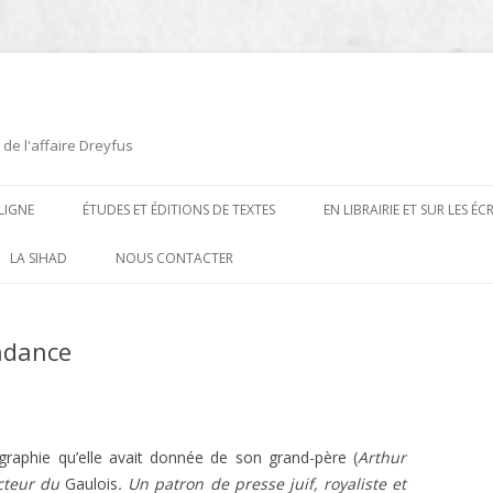
 de l'affaire Dreyfus
LIGNE
ÉTUDES ET ÉDITIONS DE TEXTES
EN LIBRAIRIE ET SUR LES É
ÉDITIONS DE TEXTES
2008-2012
LA SIHAD
NOUS CONTACTER
PROCÉDURES ET PROCÈS (1894 À
ÉTUDES
2013
1906)
ndance
CARTES POSTALES ET
2014
OUVRAGES ET PLAQUETTES
CARICATURES
2015
CONTEMPORAINS
DESSINS
2016
PRESSE
graphie qu’elle avait donnée de son grand-père (
Arthur
E
L’AFFAIRE DREYFUS AU CINÉMA
cteur du
Gaulois
. Un patron de presse juif, royaliste et
2017
BIOGRAPHIES, ESSAIS, THÈSES ET