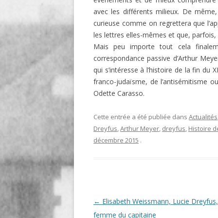
avec les différents milieux. De même,
curieuse comme on regrettera que l’appa
les lettres elles-mêmes et que, parfois, q
Mais peu importe tout cela finale
correspondance passive d’Arthur Meyer,
qui s’intéresse à l’histoire de la fin du X
franco-judaïsme, de l’antisémitisme ou 
Odette Carasso.
Cette entrée a été publiée dans
Actualités
Dreyfus
,
Arthur Meyer
,
dreyfus
,
Histoire de
décembre 2015
.
Navigation
←
Elisabeth Weissmann, Lucie Dreyfus,
des
femme du capitaine