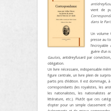
antidreyfus
LIGNE
vient de p
LE MAITRON EN LIGNE
Correspond
dans le Pari
Un volume t
presse au tou
l’incroyabl
guère d’un i
Gaulois
, antidreyfusard par conviction
obligation.
Un livre nécessaire, indispensable mêm
figure centrale, un livre plein de surpr
partis pris d’édition. Il est dommage, 
correspondants (les royalistes, les aris
les nationalistes, les nationalistes a
littérature, etc.). Plutôt que ces catég
d’opter pour un simple classement ch
événements et de mieux comprendre le