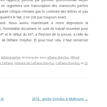
 on regrettera une transcription des manuscrits parfois
reil critique n’éclaire que le contexte des lettres et pas
uand il le fait, il ne soit pas toujours exact.
ment. Nous avons maintenant à notre disposition la
 formidable document et outil de travail essentiel pour
e
e
IX
et le début du XX
, à l’histoire de la presse, à celle du
de l’Affaire Dreyfus. Et pour tout cela, il faut remercier
,
Bibliographie
, et marquée avec
affaire dreyfus
,
Alfred
 l'affaire
,
histoire de l'affaire Dreyfus
,
l'affaire Dreyfus
, le
22
 la
2016 : année Dreyfus à Mulhouse
→