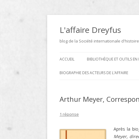
Aller
au
contenu
L'affaire Dreyfus
blog de la Société internationale d'histoire
ACCUEIL
BIBLIOTHÈQUE ET OUTILS EN 
ARCHIVES
BIOGRAPHIE DES ACTEURS DE L’AFFAIRE
BIBLIOTHÈQUE
DICTIONNAIRE BIOGRAPHIQUE ET
GÉOGRAPHIQUE DE L’AFFAIRE
Arthur Meyer, Correspo
ICONOTHÈQUE
DREYFUS
SITES
1 réponse
LE DICTIONNAIRE DES
Après la bio
PARLEMENTAIRES FRANÇAIS D
Meyer, dire
1889 À 1940 DE JEAN JOLLY EN