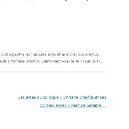
L’AFFAIRE DREYFUS EN BANDES
ARTICLES UNIVERSITAIRES
2018
DESSINÉES
2019
PHOTOGRAPHIES
2020
2021
,
Bibliographie
, et marquée avec
affaire dreyfus
,
dreyfus
,
2023
reyfus
,
l'affaire Dreyfus
,
Saint-Martin-de-Ré
, le
11 juin 2017
.
2024
2025
Les actes du colloque « L’Affaire Dreyfus et ses
conséquences » vient de paraître
→