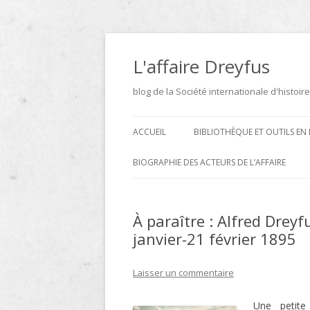
Aller
au
contenu
L'affaire Dreyfus
blog de la Société internationale d'histoire
ACCUEIL
BIBLIOTHÈQUE ET OUTILS EN 
ARCHIVES
BIOGRAPHIE DES ACTEURS DE L’AFFAIRE
BIBLIOTHÈQUE
DICTIONNAIRE BIOGRAPHIQUE ET
GÉOGRAPHIQUE DE L’AFFAIRE
À paraître : Alfred Dreyfu
ICONOTHÈQUE
DREYFUS
janvier-21 février 1895
SITES
Laisser un commentaire
LE DICTIONNAIRE DES
PARLEMENTAIRES FRANÇAIS D
Une petite
1889 À 1940 DE JEAN JOLLY EN