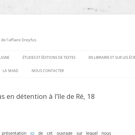
 de l'affaire Dreyfus
LIGNE
ÉTUDES ET ÉDITIONS DE TEXTES
EN LIBRAIRIE ET SUR LES É
ÉDITIONS DE TEXTES
2008-2012
LA SIHAD
NOUS CONTACTER
PROCÉDURES ET PROCÈS (1894 À
ÉTUDES
2013
1906)
s en détention à l’île de Ré, 18
CARTES POSTALES ET
2014
OUVRAGES ET PLAQUETTES
CARICATURES
2015
CONTEMPORAINS
DESSINS
2016
PRESSE
E
L’AFFAIRE DREYFUS AU CINÉMA
2017
 présentation
ici
de cet ouvrage sur lequel nous
BIOGRAPHIES, ESSAIS, THÈSES ET