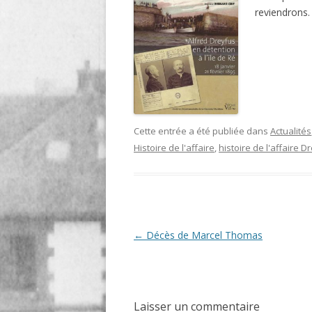
reviendrons.
LIGNE
LE MAITRON EN LIGNE
Cette entrée a été publiée dans
Actualités
Histoire de l'affaire
,
histoire de l'affaire D
Navigation
←
Décès de Marcel Thomas
des
articles
Laisser un commentaire