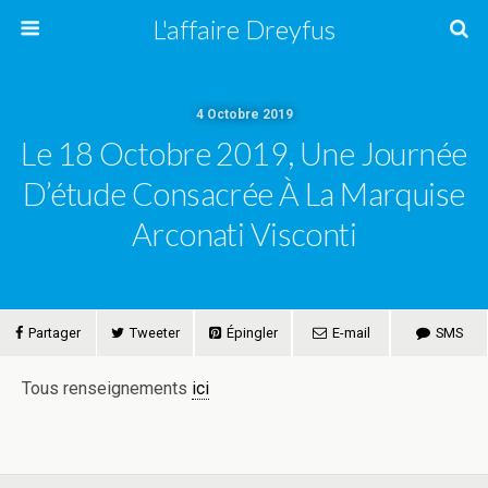
L'affaire Dreyfus
4 Octobre 2019
Le 18 Octobre 2019, Une Journée
D’étude Consacrée À La Marquise
Arconati Visconti
Partager
Tweeter
Épingler
E-mail
SMS
Tous renseignements
ici