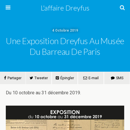
L'affaire Dreyfus
4 Octobre 2019
Une Exposition Dreyfus Au Musée
Du Barreau De Paris
Partager
Tweeter
Épingler
E-mail
SMS
Du 10 octobre au 31 décembre 2019.