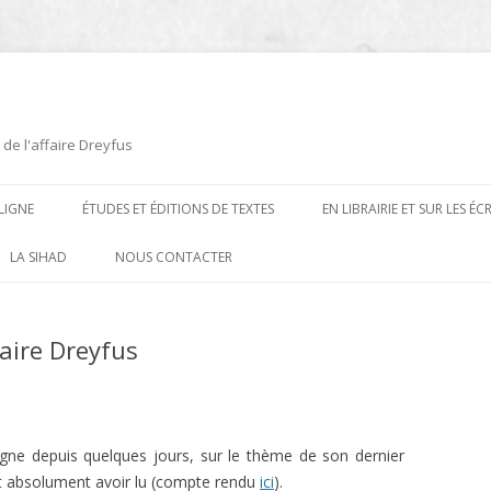
 de l'affaire Dreyfus
LIGNE
ÉTUDES ET ÉDITIONS DE TEXTES
EN LIBRAIRIE ET SUR LES É
ÉDITIONS DE TEXTES
2008-2012
LA SIHAD
NOUS CONTACTER
PROCÉDURES ET PROCÈS (1894 À
ÉTUDES
2013
1906)
faire Dreyfus
CARTES POSTALES ET
2014
OUVRAGES ET PLAQUETTES
CARICATURES
2015
CONTEMPORAINS
DESSINS
2016
PRESSE
igne depuis quelques jours, sur le thème de son dernier
E
L’AFFAIRE DREYFUS AU CINÉMA
aut absolument avoir lu (compte rendu
ici
).
2017
BIOGRAPHIES, ESSAIS, THÈSES ET