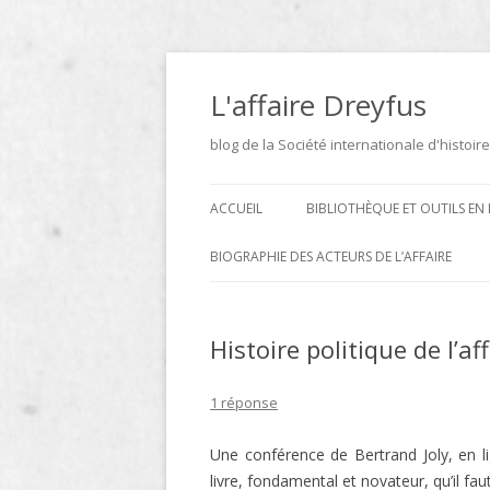
Aller
au
contenu
L'affaire Dreyfus
blog de la Société internationale d'histoire
ACCUEIL
BIBLIOTHÈQUE ET OUTILS EN 
ARCHIVES
BIOGRAPHIE DES ACTEURS DE L’AFFAIRE
BIBLIOTHÈQUE
DICTIONNAIRE BIOGRAPHIQUE ET
GÉOGRAPHIQUE DE L’AFFAIRE
Histoire politique de l’af
ICONOTHÈQUE
DREYFUS
SITES
1 réponse
LE DICTIONNAIRE DES
Une conférence de Bertrand Joly, en l
PARLEMENTAIRES FRANÇAIS D
livre, fondamental et novateur, qu’il f
1889 À 1940 DE JEAN JOLLY EN