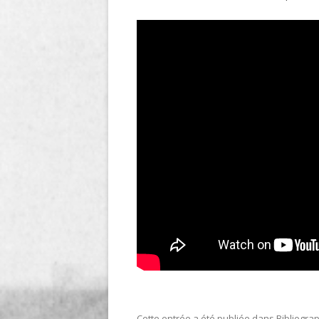
LIGNE
LE MAITRON EN LIGNE
Cette entrée a été publiée dans
Bibliogra