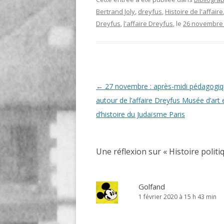
Bertrand Joly
,
dreyfus
,
Histoire de l'affaire
Dreyfus
,
l'affaire Dreyfus
, le
26 novembre
Navigation
←
27 novembre : après-midi pédagogi
des
autour de l’affaire Dreyfus Musée d’art 
articles
d’histoire du Judaïsme Paris
Une réflexion sur «
Histoire politi
Golfand
1 février 2020 à 15 h 43 min