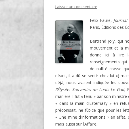
Laisser un commentaire
Félix Faure,
Journal 
Paris, Éditions des 
Bertrand Joly, qui no
mouvement et la mo
donne ici à lire
renseignements qui 
de nullité crasse qu
néant, il a dû se sentir chez lui ») ma
déjà, nous avaient indiquée les souv
l’Élysée. Souvenirs de Louis Le Gall,
P
manière il fut « tenu » par son ministre
« dans la main d’Esterhazy » en refu
préconisait, ne fût-ce que pour les let
« Une mine d’informations » en effet, 
mais aussi sur l’Affaire…