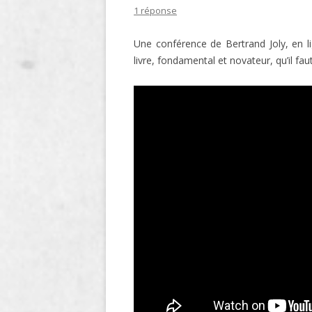
1 réponse
LIGNE
Une conférence de Bertrand Joly, en l
LE MAITRON EN LIGNE
livre, fondamental et novateur, qu’il f