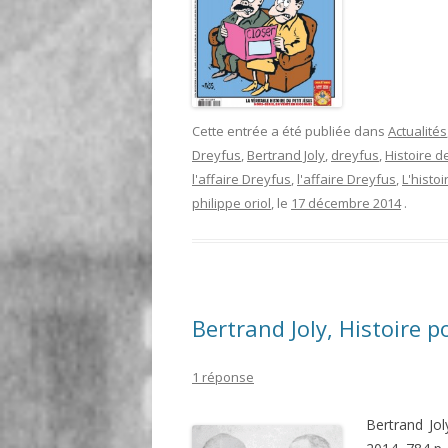
Cette entrée a été publiée dans
Actualités
Dreyfus
,
Bertrand Joly
,
dreyfus
,
Histoire de
l'affaire Dreyfus
,
l'affaire Dreyfus
,
L'histo
philippe oriol
, le
17 décembre 2014
.
Bertrand Joly, Histoire po
1 réponse
Bertrand Jo