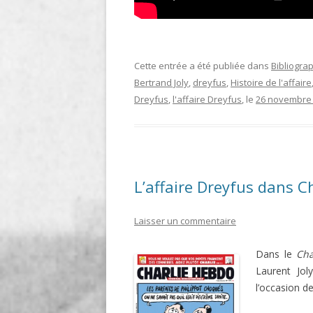
Cette entrée a été publiée dans
Bibliogra
Bertrand Joly
,
dreyfus
,
Histoire de l'affaire
Dreyfus
,
l'affaire Dreyfus
, le
26 novembre
L’affaire Dreyfus dans C
Laisser un commentaire
Dans le
Cha
Laurent Joly
l’occasion de