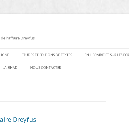
 de l'affaire Dreyfus
LIGNE
ÉTUDES ET ÉDITIONS DE TEXTES
EN LIBRAIRIE ET SUR LES É
ÉDITIONS DE TEXTES
2008-2012
LA SIHAD
NOUS CONTACTER
PROCÉDURES ET PROCÈS (1894 À
ÉTUDES
2013
1906)
CARTES POSTALES ET
2014
OUVRAGES ET PLAQUETTES
CARICATURES
2015
CONTEMPORAINS
DESSINS
2016
PRESSE
faire Dreyfus
E
L’AFFAIRE DREYFUS AU CINÉMA
2017
BIOGRAPHIES, ESSAIS, THÈSES ET