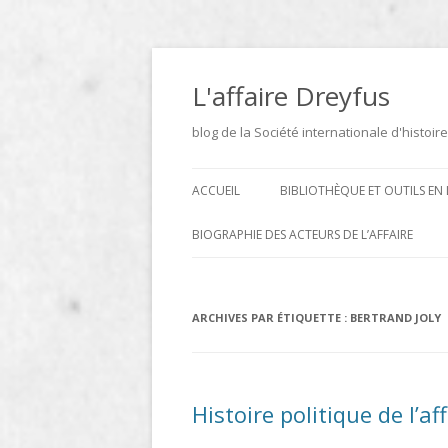
Aller
au
contenu
L'affaire Dreyfus
blog de la Société internationale d'histoire
ACCUEIL
BIBLIOTHÈQUE ET OUTILS EN 
ARCHIVES
BIOGRAPHIE DES ACTEURS DE L’AFFAIRE
BIBLIOTHÈQUE
DICTIONNAIRE BIOGRAPHIQUE ET
GÉOGRAPHIQUE DE L’AFFAIRE
ICONOTHÈQUE
ARCHIVES PAR ÉTIQUETTE :
BERTRAND JOLY
DREYFUS
SITES
LE DICTIONNAIRE DES
Histoire politique de l’af
PARLEMENTAIRES FRANÇAIS D
1889 À 1940 DE JEAN JOLLY EN