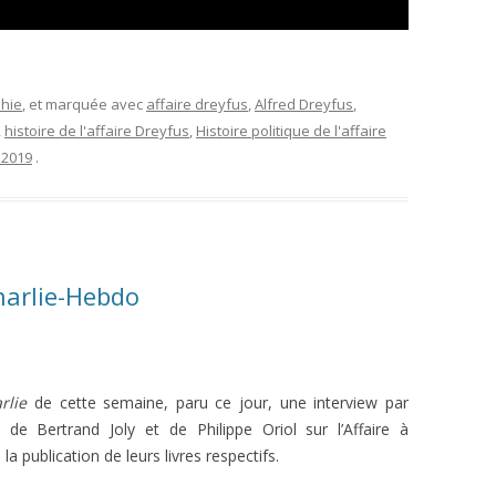
phie
, et marquée avec
affaire dreyfus
,
Alfred Dreyfus
,
,
histoire de l'affaire Dreyfus
,
Histoire politique de l'affaire
 2019
.
harlie-Hebdo
rlie
de cette semaine, paru ce jour, une interview par
 de Bertrand Joly et de Philippe Oriol sur l’Affaire à
 la publication de leurs livres respectifs.