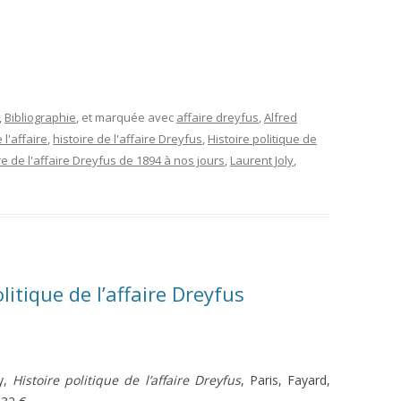
,
Bibliographie
, et marquée avec
affaire dreyfus
,
Alfred
 l'affaire
,
histoire de l'affaire Dreyfus
,
Histoire politique de
ire de l'affaire Dreyfus de 1894 à nos jours
,
Laurent Joly
,
litique de l’affaire Dreyfus
ly,
Histoire politique de l’affaire Dreyfus
, Paris, Fayard,