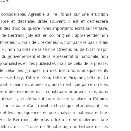
 32 €
 considérable. Agréable à lire, fondé sur une érudition
libre et distancié, drôle souvent, il est et demeurera
des trois ou quatre livres importants écrits sur l’Affaire.
s de Bertrand Joly est en soi original : appréhender non
 l’intérieur » mais de « l’extérieur », non par « le bas » mais
t » ; non du côté de la famille Dreyfus ou de l’État-major
 du gouvernement et de la représentation nationale, non
journalistes et des publicistes mais de celui de la presse,
e celui des groupes ou des institutions auxquelles ils
e Esterhazy, l’affaire Zola, l’affaire Picquart, l’affaire Du
 sont à peine évoquées ici, autrement que parce qu’elles
ent des événements – constituant pour ainsi dire, dans
texte –, et s’effacent pour laisser la place à l’Affaire,
, sur la base d’un travail archivistique étourdissant, les
eux et les conséquences en une analyse minutieuse et fine.
ivre de Bertrand Joly nous offre à lire véritablement une
s débuts de la Troisième République, une histoire de ses