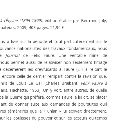
à l’Élysée (1895-1899)
, édition établie par Bertrand Joly,
Équateurs, 2009, 408 pages. 21,90 €
us a livré sur la période et tout particulièrement sur le
uvance nationalistes des travaux fondamentaux, nous
 le
Journal
de Félix Faure. Une véritable mine de
nous permet aussi de relativiser non seulement l’image
e décernèrent les dreyfusards à Faure (« Il a rejoint le
is encore celle de dernier rempart contre la révision que,
enirs de Louis Le Gall (Charles Braibant,
Félix Faure à
aris, Hachette, 1963). On y voit, entre autres, de quelle
 de la Guerre qui préféra, comme Faure le lui dit, se placer
sant de donner suite aux demandes de poursuites qu’il
tres téméraires que le « uhlan » lui écrivait directement.
sur les coulisses du pouvoir et sur les acteurs du temps