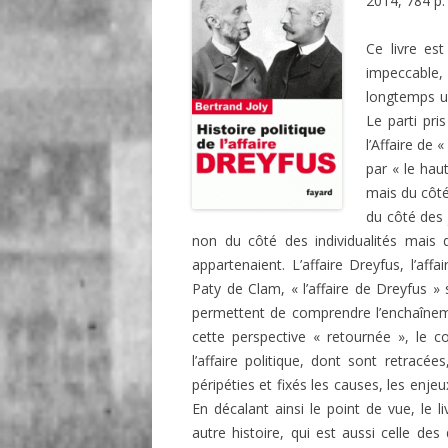
2014, 784 p.
Ce livre est
impeccable, 
longtemps un 
Le parti pri
l’Affaire de «
par « le hau
mais du côté
du côté des 
non du côté des individualités mais d
appartenaient. L’affaire Dreyfus, l’affair
Paty de Clam, « l’affaire de Dreyfus »
permettent de comprendre l’enchaînem
cette perspective « retournée », le con
l’affaire politique, dont sont retracées
péripéties et fixés les causes, les enj
En décalant ainsi le point de vue, le l
autre histoire, qui est aussi celle de