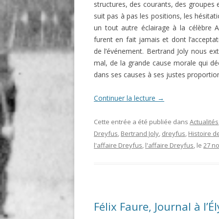
structures, des courants, des groupes 
suit pas à pas les positions, les hésita
un tout autre éclairage à la célèbre A
furent en fait jamais et dont l’acceptat
de l’événement. Bertrand Joly nous ex
mal, de la grande cause morale qui déc
dans ses causes à ses justes proportions
Continuer la lecture
→
Cette entrée a été publiée dans
Actualités
Dreyfus
,
Bertrand Joly
,
dreyfus
,
Histoire de
l'affaire Dreyfus
,
l'affaire Dreyfus
, le
27 n
Félix Faure, Journal à l’É