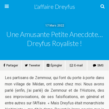
L'affaire Dreyfus
17 Mars 2022
Une Amusante Petite Anecdote…
Dreyfus Royaliste !
Partager
Tweeter
Épingler
E-mail
SMS
Les partisans de Zemmour, qui font du porte à porte dans
mon village de Médan, ont sonné chez moi. Nous avons
parlé (enfin, j’ai parlé) de Zemmour et de l’Histoire, des
ses improvisations, de ses falsifications, en général et
entre autres sur l’Affaire. « Mais Dreyfus était monarchiste