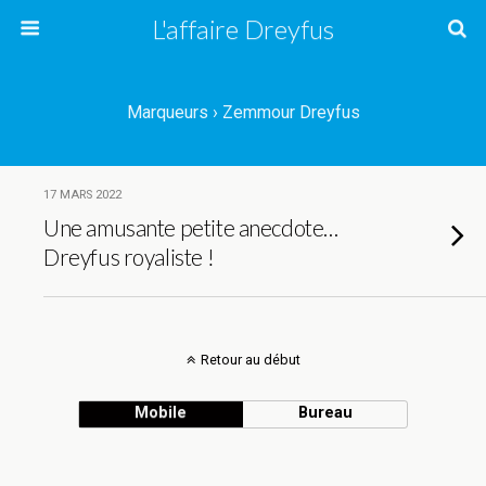
L'affaire Dreyfus
Marqueurs › Zemmour Dreyfus
17 MARS 2022
Une amusante petite anecdote…
Dreyfus royaliste !
Retour au début
Mobile
Bureau