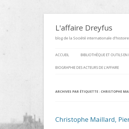
Aller
au
contenu
L'affaire Dreyfus
blog de la Société internationale d'histoire
ACCUEIL
BIBLIOTHÈQUE ET OUTILS EN 
ARCHIVES
BIOGRAPHIE DES ACTEURS DE L’AFFAIRE
BIBLIOTHÈQUE
DICTIONNAIRE BIOGRAPHIQUE ET
GÉOGRAPHIQUE DE L’AFFAIRE
ICONOTHÈQUE
ARCHIVES PAR ÉTIQUETTE :
CHRISTOPHE MA
DREYFUS
SITES
LE DICTIONNAIRE DES
Christophe Maillard, Pie
PARLEMENTAIRES FRANÇAIS D
1889 À 1940 DE JEAN JOLLY EN