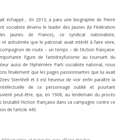
L’AFFAIRE DREYFUS EN BANDES
ARTICLES UNIVERSITAIRES
2018
DESSINÉES
vait échappé… En 2013, a paru une biographie de Pierre
2019
PHOTOGRAPHIES
tant socialiste devenu le leader des Jaunes (la Fédération
des Jaunes de France), ce syndicat nationaliste,
2020
e et antisémite que le patronat avait intérêt à faire vivre,
2021
e compagnon de route – un temps – de l’Action française.
importante figure de l’antidreyfusisme au tournant du
2023
ateur aussi de l’éphémère Parti socialiste national, nous
ons finalement que les pages passionnantes que lui avait
2024
eev Sternhell et il est heureux de voir enfin paraître la
intellectuelle de ce personnage oublié et pourtant
2025
souvient peut-être, qui, en 1908, au lendemain du procès
c brutalité l’Action française dans sa campagne contre ce
on de l’article 445.
,
Bibliographie
, et marquée avec
affaire dreyfus
,