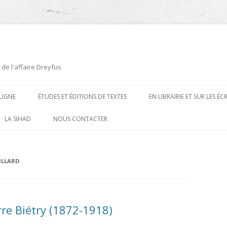
 de l'affaire Dreyfus
LIGNE
ÉTUDES ET ÉDITIONS DE TEXTES
EN LIBRAIRIE ET SUR LES É
ÉDITIONS DE TEXTES
2008-2012
LA SIHAD
NOUS CONTACTER
PROCÉDURES ET PROCÈS (1894 À
ÉTUDES
2013
1906)
CARTES POSTALES ET
2014
ILLARD
OUVRAGES ET PLAQUETTES
CARICATURES
2015
CONTEMPORAINS
DESSINS
2016
PRESSE
rre Biétry (1872-1918)
E
L’AFFAIRE DREYFUS AU CINÉMA
2017
BIOGRAPHIES, ESSAIS, THÈSES ET