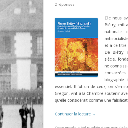
2 réponses
LIGNE
Elle nous a
LE MAITRON EN LIGNE
Biétry, mili
nationale 
antisocialist
et à ce titr
De Biétry, 
siècle, fond
ne connaissi
consacrées Z
biographie 
essentiel. Il fut un de ceux, on s’en 
Grégori, vint à la Chambre soutenir ave
qu’elle considérait comme une falsificati
Continuer la lecture
→
Cette entrée a été publiée dans
Actualités