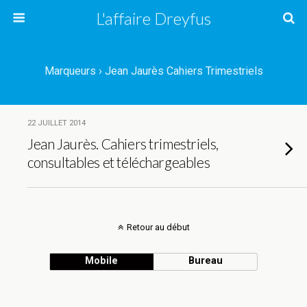
L'affaire Dreyfus
Marqueurs › Jean Jaurès Cahiers Trimestriels
22 JUILLET 2014
Jean Jaurès. Cahiers trimestriels,
consultables et téléchargeables
Retour au début
Mobile
Bureau