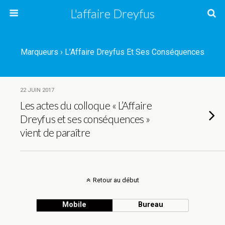
L'affaire Dreyfus
Marqueurs › L’Affaire Dreyfus Et Ses Conséquences
22 JUIN 2017
Les actes du colloque « L’Affaire
Dreyfus et ses conséquences »
vient de paraître
Retour au début
Mobile
Bureau