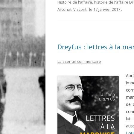
Histoire de l'affaire
,
histoire de l'affaire D
Arconati Visconti
, le
17 janvier 2017
.
Dreyfus : lettres à la ma
Laisser un commentaire
Aprè
imp
cor
mar
de 
conn
lui
aus
Lou