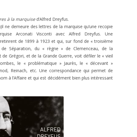
L’AFFAIRE DREYFUS EN BANDES
ARTICLES UNIVERSITAIRES
2018
DESSINÉES
tres à la marquise
d’Alfred Dreyfus.
2019
PHOTOGRAPHIES
(il ne demeure des lettres de la marquise qu’une recopie
quise Arconati Visconti avec Alfred Dreyfus. Une
2020
etinrent de 1899 à 1923 et qui, sur fond de « troisième
2021
oi de Séparation, du « règne » de Clemenceau, de la
 de Grégori, et de la Grande Guerre, voit défiler le « vieil
2023
ombes, le « problématique » Jaurès, le « décevant »
nod, Reinach, etc. Une correspondance qui permet de
2024
om à l’Affaire et qui est décidément bien plus intéressant
2025