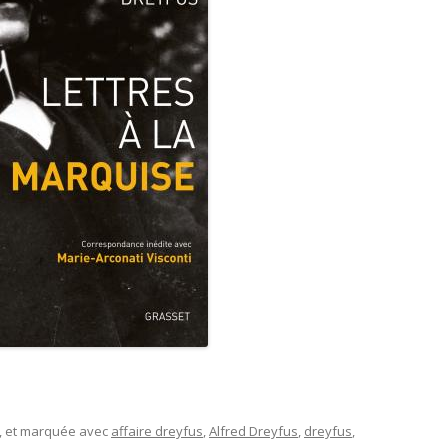
, et marquée avec
affaire dreyfus
,
Alfred Dreyfus
,
dreyfus
,