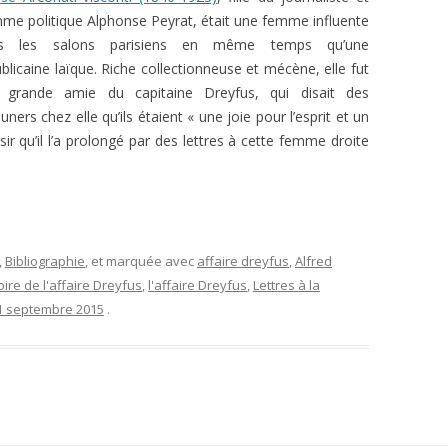
me politique Alphonse Peyrat, était une femme influente
s les salons parisiens en même temps qu’une
blicaine laïque. Riche collectionneuse et mécène, elle fut
 grande amie du capitaine Dreyfus, qui disait des
uners chez elle qu’ils étaient « une joie pour l’esprit et un
isir qu’il l’a prolongé par des lettres à cette femme droite
,
Bibliographie
, et marquée avec
affaire dreyfus
,
Alfred
oire de l'affaire Dreyfus
,
l'affaire Dreyfus
,
Lettres à la
1 septembre 2015
.