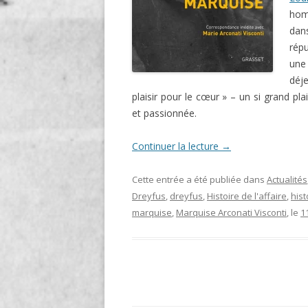
hom
dan
répu
une
déje
plaisir pour le cœur » – un si grand pla
et passionnée.
Continuer la lecture
→
Cette entrée a été publiée dans
Actualités
Dreyfus
,
dreyfus
,
Histoire de l'affaire
,
hist
marquise
,
Marquise Arconati Visconti
, le
1