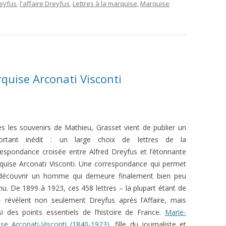
reyfus
,
l'affaire Dreyfus
,
Lettres à la marquise
,
Marquise
rquise Arconati Visconti
s les souvenirs de Mathieu, Grasset vient de publier un
ortant inédit : un large choix de lettres de la
respondance croisée entre Alfred Dreyfus et l’étonnante
quise Arconati Visconti. Une correspondance qui permet
découvrir un homme qui demeure finalement bien peu
u. De 1899 à 1923, ces 458 lettres – la plupart étant de
 – révèlent non seulement Dreyfus après l’Affaire, mais
si des points essentiels de l’histoire de France.
Marie-
ise Arconati-Visconti (1840-1923)
, fille du journaliste et