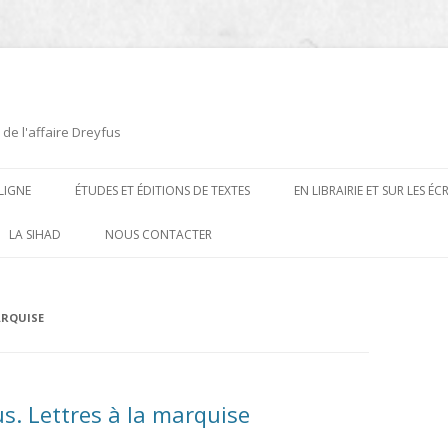
 de l'affaire Dreyfus
LIGNE
ÉTUDES ET ÉDITIONS DE TEXTES
EN LIBRAIRIE ET SUR LES É
ÉDITIONS DE TEXTES
2008-2012
LA SIHAD
NOUS CONTACTER
PROCÉDURES ET PROCÈS (1894 À
ÉTUDES
2013
1906)
CARTES POSTALES ET
2014
ARQUISE
OUVRAGES ET PLAQUETTES
CARICATURES
2015
CONTEMPORAINS
DESSINS
2016
PRESSE
us. Lettres à la marquise
E
L’AFFAIRE DREYFUS AU CINÉMA
2017
BIOGRAPHIES, ESSAIS, THÈSES ET