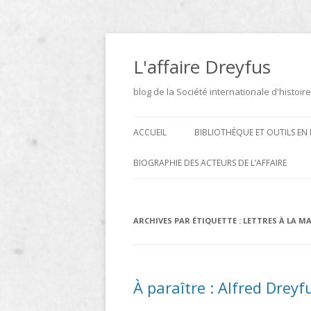
Aller
au
contenu
L'affaire Dreyfus
blog de la Société internationale d'histoire
ACCUEIL
BIBLIOTHÈQUE ET OUTILS EN 
ARCHIVES
BIOGRAPHIE DES ACTEURS DE L’AFFAIRE
BIBLIOTHÈQUE
DICTIONNAIRE BIOGRAPHIQUE ET
GÉOGRAPHIQUE DE L’AFFAIRE
ICONOTHÈQUE
ARCHIVES PAR ÉTIQUETTE :
LETTRES À LA M
DREYFUS
SITES
LE DICTIONNAIRE DES
À paraître : Alfred Dreyf
PARLEMENTAIRES FRANÇAIS D
1889 À 1940 DE JEAN JOLLY EN