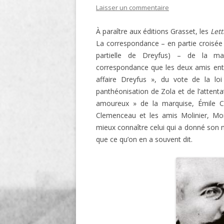
Laisser un commentaire
LIGNE
À paraître aux éditions Grasset, les
Let
LE MAITRON EN LIGNE
La correspondance – en partie croisée 
partielle de Dreyfus) – de la mar
correspondance que les deux amis entr
affaire Dreyfus », du vote de la l
panthéonisation de Zola et de l’attentat
amoureux » de la marquise, Émile C
Clemenceau et les amis Molinier, Mo
mieux connaître celui qui a donné son n
que ce qu’on en a souvent dit.