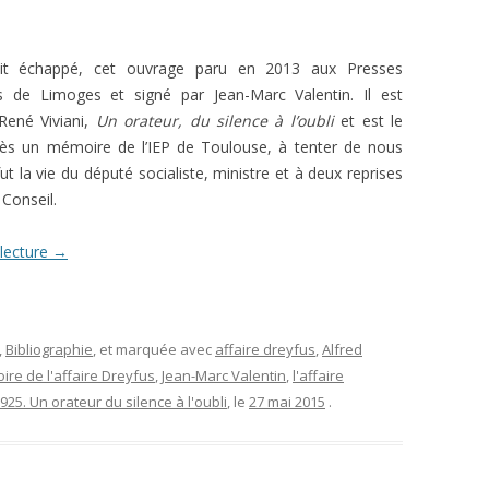
L’AFFAIRE DREYFUS EN BANDES
ARTICLES UNIVERSITAIRES
2018
DESSINÉES
ait échappé, cet ouvrage paru en 2013 aux Presses
2019
PHOTOGRAPHIES
res de Limoges et signé par Jean-Marc Valentin. Il est
René Viviani,
Un orateur, du silence à l’oubli
et est le
2020
rès un mémoire de l’IEP de Toulouse, à tenter de nous
2021
ut la vie du député socialiste, ministre et à deux reprises
 Conseil.
2023
 lecture
→
2024
2025
,
Bibliographie
, et marquée avec
affaire dreyfus
,
Alfred
oire de l'affaire Dreyfus
,
Jean-Marc Valentin
,
l'affaire
925. Un orateur du silence à l'oubli
, le
27 mai 2015
.