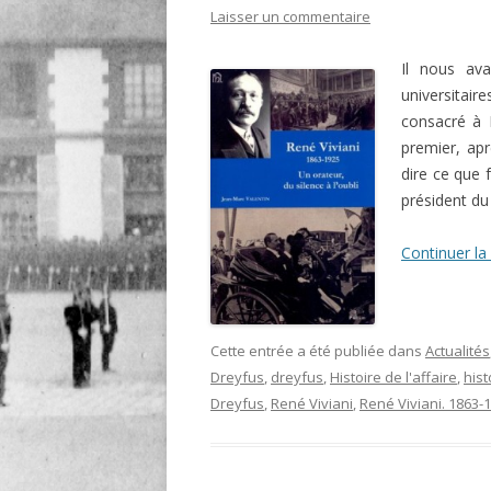
Laisser un commentaire
LIGNE
Il nous av
LE MAITRON EN LIGNE
universitai
consacré à 
premier, ap
dire ce que f
président du
Continuer la
Cette entrée a été publiée dans
Actualités
Dreyfus
,
dreyfus
,
Histoire de l'affaire
,
hist
Dreyfus
,
René Viviani
,
René Viviani. 1863-1