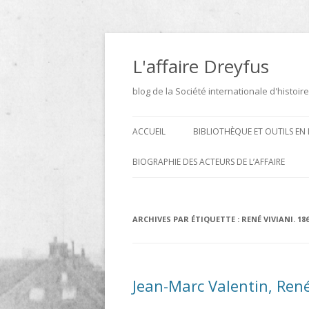
Aller
au
contenu
L'affaire Dreyfus
blog de la Société internationale d'histoire
ACCUEIL
BIBLIOTHÈQUE ET OUTILS EN 
ARCHIVES
BIOGRAPHIE DES ACTEURS DE L’AFFAIRE
BIBLIOTHÈQUE
DICTIONNAIRE BIOGRAPHIQUE ET
GÉOGRAPHIQUE DE L’AFFAIRE
ICONOTHÈQUE
ARCHIVES PAR ÉTIQUETTE :
RENÉ VIVIANI. 18
DREYFUS
SITES
LE DICTIONNAIRE DES
Jean-Marc Valentin, Ren
PARLEMENTAIRES FRANÇAIS D
1889 À 1940 DE JEAN JOLLY EN