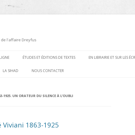
 de l'affaire Dreyfus
LIGNE
ÉTUDES ET ÉDITIONS DE TEXTES
EN LIBRAIRIE ET SUR LES É
ÉDITIONS DE TEXTES
2008-2012
LA SIHAD
NOUS CONTACTER
PROCÉDURES ET PROCÈS (1894 À
ÉTUDES
2013
1906)
CARTES POSTALES ET
2014
63-1925. UN ORATEUR DU SILENCE À L’OUBLI
OUVRAGES ET PLAQUETTES
CARICATURES
2015
CONTEMPORAINS
DESSINS
2016
PRESSE
é Viviani 1863-1925
E
L’AFFAIRE DREYFUS AU CINÉMA
2017
BIOGRAPHIES, ESSAIS, THÈSES ET