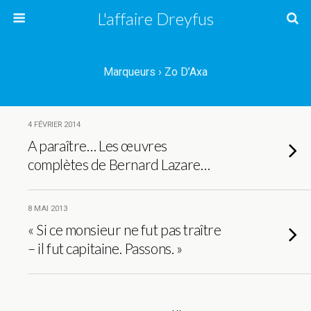
L'affaire Dreyfus
Marqueurs › Zo D’Axa
4 FÉVRIER 2014
A paraître… Les œuvres
complètes de Bernard Lazare…
8 MAI 2013
« Si ce monsieur ne fut pas traître
– il fut capitaine. Passons. »