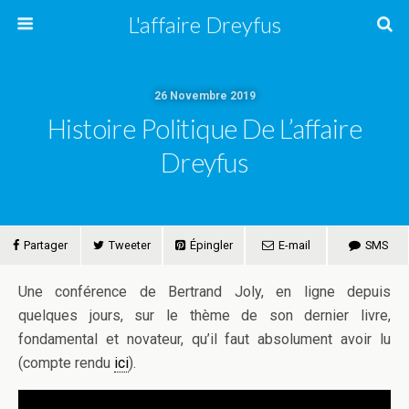
L'affaire Dreyfus
26 Novembre 2019
Histoire Politique De L’affaire
Dreyfus
Partager
Tweeter
Épingler
E-mail
SMS
Une conférence de Bertrand Joly, en ligne depuis
quelques jours, sur le thème de son dernier livre,
fondamental et novateur, qu’il faut absolument avoir lu
(compte rendu
ici
).