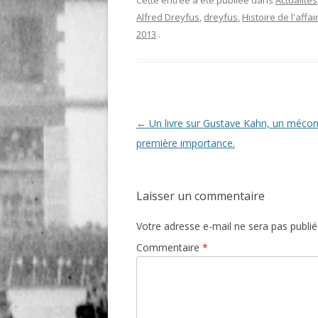
Cette entrée a été publiée dans
Actualités
Alfred Dreyfus
,
dreyfus
,
Histoire de l'affai
2013
.
Navigation
←
Un livre sur Gustave Kahn, un méco
des
première importance.
articles
Laisser un commentaire
Votre adresse e-mail ne sera pas publié
Commentaire
*