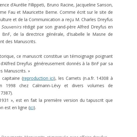
sence d’Aurélie Fillippeti, Bruno Racine, Jacqueline Sanson,
L’AFFAIRE DREYFUS EN BANDES
ARTICLES UNIVERSITAIRES
2018
ume Fau et Mauricette Berne. Comme écrit sur le site de
DESSINÉES
la Culture et de la Communication a reçu M. Charles Dreyfus
2019
PHOTOGRAPHIES
t
Souvenirs
rédigé par son grand-père Alfred Dreyfus en
BnF, de la directrice générale, d’Isabelle le Masne de
2020
nt des Manuscrits.
2021
storique, ce manuscrit constitue un témoignage poignant
2023
its d’Alfred Dreyfus généreusement donnés à la BnF par sa
s Manuscrits. »
2024
capitaine (
reproduction ici
), les Carnets (n.a.fr. 14308 à
2025
n 1998 chez Calmann-Lévy et divers volumes de
17387).
1931 », est en fait la première version du tapuscrit que
n est en ligne (
ici
).