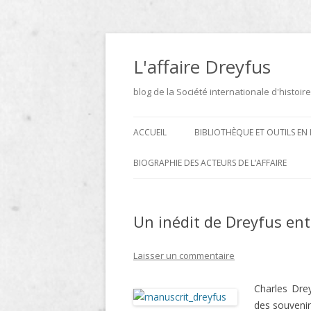
Aller
au
contenu
L'affaire Dreyfus
blog de la Société internationale d'histoire
ACCUEIL
BIBLIOTHÈQUE ET OUTILS EN 
ARCHIVES
BIOGRAPHIE DES ACTEURS DE L’AFFAIRE
BIBLIOTHÈQUE
DICTIONNAIRE BIOGRAPHIQUE ET
GÉOGRAPHIQUE DE L’AFFAIRE
Un inédit de Dreyfus ent
ICONOTHÈQUE
DREYFUS
SITES
Laisser un commentaire
LE DICTIONNAIRE DES
Charles Drey
PARLEMENTAIRES FRANÇAIS D
des souvenirs
1889 À 1940 DE JEAN JOLLY EN