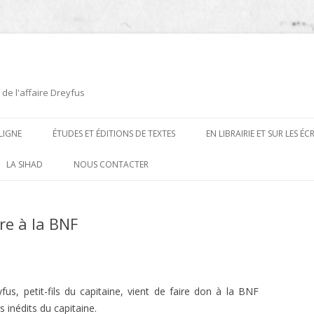
 de l'affaire Dreyfus
LIGNE
ÉTUDES ET ÉDITIONS DE TEXTES
EN LIBRAIRIE ET SUR LES É
ÉDITIONS DE TEXTES
2008-2012
LA SIHAD
NOUS CONTACTER
PROCÉDURES ET PROCÈS (1894 À
ÉTUDES
2013
1906)
re à la BNF
CARTES POSTALES ET
2014
OUVRAGES ET PLAQUETTES
CARICATURES
2015
CONTEMPORAINS
DESSINS
2016
PRESSE
fus, petit-fils du capitaine, vient de faire don à la BNF
E
L’AFFAIRE DREYFUS AU CINÉMA
 inédits du capitaine.
2017
BIOGRAPHIES, ESSAIS, THÈSES ET