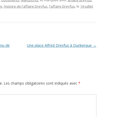
,
Documents
,
Manuscrits
, et marquée avec
affaire dreyfus
,
re
,
histoire de l'affaire Dreyfus
,
l'affaire Dreyfus
, le
14 juillet
nnu de
Une place Alfred Dreyfus à Dunkerque
→
e.
Les champs obligatoires sont indiqués avec
*