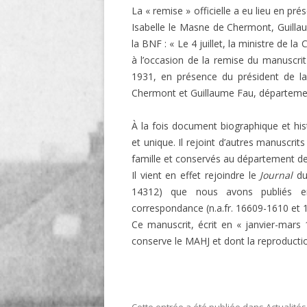
La « remise » officielle a eu lieu en pré
LIGNE
Isabelle le Masne de Chermont, Guilla
la BNF : « Le 4 juillet, la ministre de 
LE MAITRON EN LIGNE
à l’occasion de la remise du manuscri
1931, en présence du président de la 
Chermont et Guillaume Fau, départeme
À la fois document biographique et hi
et unique. Il rejoint d’autres manuscr
famille et conservés au département de
Il vient en effet rejoindre le
Journal
du 
14312) que nous avons publiés e
correspondance (n.a.fr. 16609-1610 et 
Ce manuscrit, écrit en « janvier-mars 
conserve le MAHJ et dont la reproductio