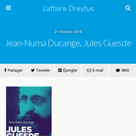
L'affaire Dreyfus
21 Février 2018
Jean-Numa Ducange, Jules Guesde
Partager
Tweeter
Épingler
E-mail
SMS