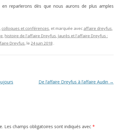
L’AFFAIRE DREYFUS EN BANDES
 en reparlerons dès que nous aurons de plus amples
ARTICLES UNIVERSITAIRES
2018
DESSINÉES
2019
PHOTOGRAPHIES
,
colloques et conférences
, et marquée avec
affaire dreyfus
,
2020
re
,
histoire de l'affaire Dreyfus
,
Jaurès et l'affaire Dreyfus :
ffaire Dreyfus
, le
24 juin 2018
.
2021
2023
2024
oujours
De l’affaire Dreyfus à l’affaire Audin
→
2025
e.
Les champs obligatoires sont indiqués avec
*