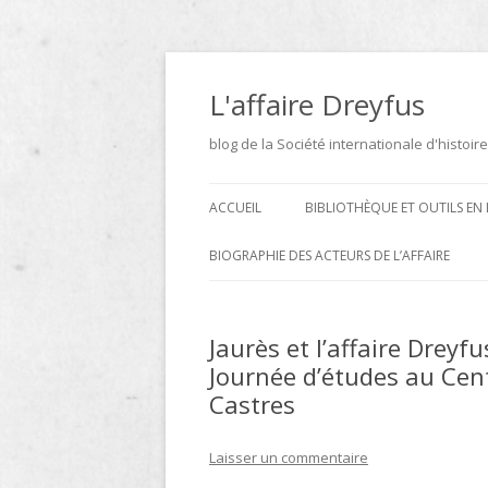
Aller
au
contenu
L'affaire Dreyfus
blog de la Société internationale d'histoire
ACCUEIL
BIBLIOTHÈQUE ET OUTILS EN 
ARCHIVES
BIOGRAPHIE DES ACTEURS DE L’AFFAIRE
BIBLIOTHÈQUE
DICTIONNAIRE BIOGRAPHIQUE ET
GÉOGRAPHIQUE DE L’AFFAIRE
Jaurès et l’affaire Dreyf
ICONOTHÈQUE
DREYFUS
Journée d’études au Cen
SITES
Castres
LE DICTIONNAIRE DES
Laisser un commentaire
PARLEMENTAIRES FRANÇAIS D
1889 À 1940 DE JEAN JOLLY EN