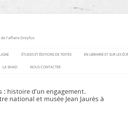
 de l'affaire Dreyfus
LIGNE
ÉTUDES ET ÉDITIONS DE TEXTES
EN LIBRAIRIE ET SUR LES É
ÉDITIONS DE TEXTES
2008-2012
LA SIHAD
NOUS CONTACTER
PROCÉDURES ET PROCÈS (1894 À
ÉTUDES
2013
1906)
us : histoire d’un engagement.
CARTES POSTALES ET
2014
tre national et musée Jean Jaurès à
OUVRAGES ET PLAQUETTES
CARICATURES
2015
CONTEMPORAINS
DESSINS
2016
PRESSE
E
L’AFFAIRE DREYFUS AU CINÉMA
2017
BIOGRAPHIES, ESSAIS, THÈSES ET