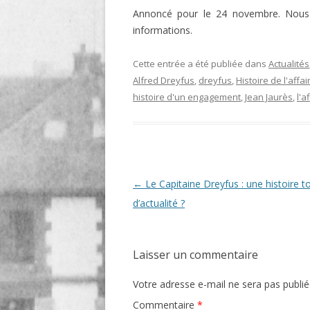
Annoncé pour le 24 novembre. Nous
LIGNE
informations.
LE MAITRON EN LIGNE
Cette entrée a été publiée dans
Actualités
Alfred Dreyfus
,
dreyfus
,
Histoire de l'affai
histoire d'un engagement
,
Jean Jaurès
,
l'a
Navigation
←
Le Capitaine Dreyfus : une histoire t
des
d’actualité ?
articles
Laisser un commentaire
Votre adresse e-mail ne sera pas publié
Commentaire
*