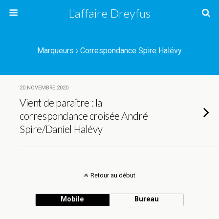
L'affaire Dreyfus
Marqueurs › Correspondance Spire Halévy
20 NOVEMBRE 2020
Vient de paraître : la
correspondance croisée André
Spire/Daniel Halévy
Retour au début
Mobile
Bureau