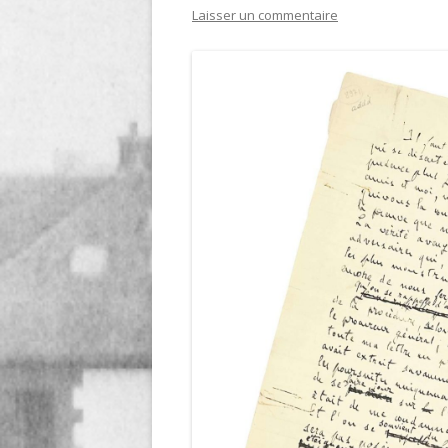
Laisser un commentaire
LIGNE
LE MAITRON EN LIGNE