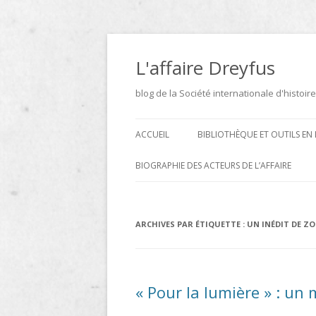
Aller
au
contenu
L'affaire Dreyfus
blog de la Société internationale d'histoire
ACCUEIL
BIBLIOTHÈQUE ET OUTILS EN 
ARCHIVES
BIOGRAPHIE DES ACTEURS DE L’AFFAIRE
BIBLIOTHÈQUE
DICTIONNAIRE BIOGRAPHIQUE ET
GÉOGRAPHIQUE DE L’AFFAIRE
ICONOTHÈQUE
ARCHIVES PAR ÉTIQUETTE :
UN INÉDIT DE ZO
DREYFUS
SITES
LE DICTIONNAIRE DES
« Pour la lumière » : un 
PARLEMENTAIRES FRANÇAIS D
1889 À 1940 DE JEAN JOLLY EN