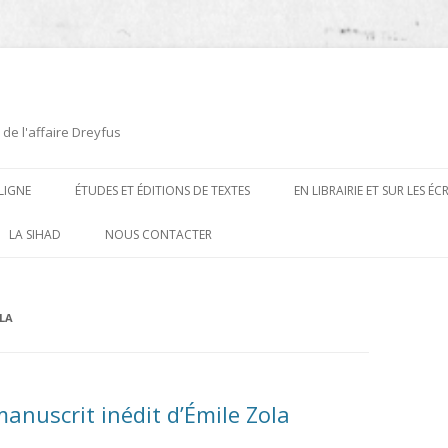
 de l'affaire Dreyfus
LIGNE
ÉTUDES ET ÉDITIONS DE TEXTES
EN LIBRAIRIE ET SUR LES É
ÉDITIONS DE TEXTES
2008-2012
LA SIHAD
NOUS CONTACTER
PROCÉDURES ET PROCÈS (1894 À
ÉTUDES
2013
1906)
CARTES POSTALES ET
2014
LA
OUVRAGES ET PLAQUETTES
CARICATURES
2015
CONTEMPORAINS
DESSINS
2016
PRESSE
manuscrit inédit d’Émile Zola
E
L’AFFAIRE DREYFUS AU CINÉMA
2017
BIOGRAPHIES, ESSAIS, THÈSES ET