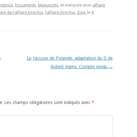
L’AFFAIRE DREYFUS EN BANDES
ndance
,
Documents
,
Manuscrits
, et marquée avec
affaire
ARTICLES UNIVERSITAIRES
2018
DESSINÉES
oire de l'affaire Dreyfus
,
l'affaire Dreyfus
,
Zola
, le
9
2019
PHOTOGRAPHIES
2020
2021
a
Le J’accuse de Polanski, adaptation du D de
2023
Robert Harris. Compte rendu
→
2024
2025
e.
Les champs obligatoires sont indiqués avec
*