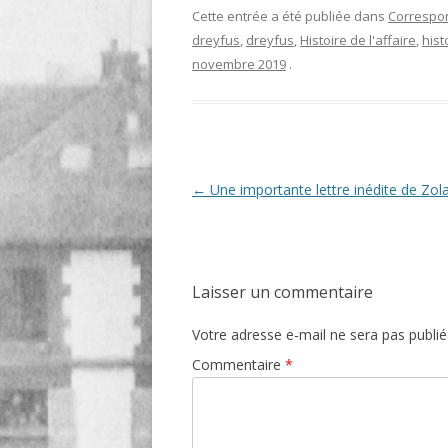
Cette entrée a été publiée dans
Correspo
LIGNE
dreyfus
,
dreyfus
,
Histoire de l'affaire
,
hist
LE MAITRON EN LIGNE
novembre 2019
.
Navigation
←
Une importante lettre inédite de Zol
des
articles
Laisser un commentaire
Votre adresse e-mail ne sera pas publié
Commentaire
*