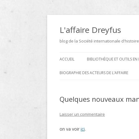
Aller
au
contenu
L'affaire Dreyfus
blog de la Société internationale d'histoire
ACCUEIL
BIBLIOTHÈQUE ET OUTILS EN 
ARCHIVES
BIOGRAPHIE DES ACTEURS DE L’AFFAIRE
BIBLIOTHÈQUE
DICTIONNAIRE BIOGRAPHIQUE ET
GÉOGRAPHIQUE DE L’AFFAIRE
Quelques nouveaux manus
ICONOTHÈQUE
DREYFUS
SITES
Laisser un commentaire
LE DICTIONNAIRE DES
on va voir
ici
.
PARLEMENTAIRES FRANÇAIS D
1889 À 1940 DE JEAN JOLLY EN