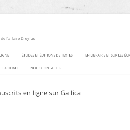
 de l'affaire Dreyfus
LIGNE
ÉTUDES ET ÉDITIONS DE TEXTES
EN LIBRAIRIE ET SUR LES É
ÉDITIONS DE TEXTES
2008-2012
LA SIHAD
NOUS CONTACTER
PROCÉDURES ET PROCÈS (1894 À
ÉTUDES
2013
1906)
crits en ligne sur Gallica
CARTES POSTALES ET
2014
OUVRAGES ET PLAQUETTES
CARICATURES
2015
CONTEMPORAINS
DESSINS
2016
PRESSE
E
L’AFFAIRE DREYFUS AU CINÉMA
2017
BIOGRAPHIES, ESSAIS, THÈSES ET