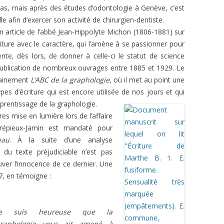
rras, mais après des études d’odontologie à Genève, c’est
L’AFFAIRE DREYFUS EN BANDES
ARTICLES UNIVERSITAIRES
2018
lle afin d’exercer son activité de chirurgien-dentiste.
DESSINÉES
’un article de l’abbé Jean-Hippolyte Michon (1806-1881) sur
2019
PHOTOGRAPHIES
criture avec le caractère, qui l’amène à se passionner pour
tente, dès lors, de donner à celle-ci le statut de science
2020
 publication de nombreux ouvrages entre 1885 et 1929. Le
2021
tainement
L’ABC de la graphologie
, où il met au point une
ypes d’écriture qui est encore utilisée de nos jours et qui
2023
pprentissage de la graphologie.
res mise en lumière lors de l’affaire
2024
Crépieux-Jamin est mandaté pour
2025
eau
. À la suite d’une analyse
r du texte préjudiciable n’est pas
uver l’innocence de ce dernier. Une
7, en témoigne :
Je suis heureuse que la
graphologie vous ait amené à