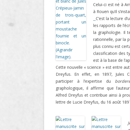
Celui-ci est né à A
LIGNE
à Rouen qu’il s’insta
LE MAITRON EN LIGNE
C’est la lecture d
les rapports de l’é
la graphologie. Il 
rationnelle, par la
plus connu est cer
classification des t
est à la base de l’a
Cette nouvelle « science » est entre aut
Dreyfus. En effet, en 1897, Jules 
participer à l’expertise du
border
graphologique, il affirme que l’auteu
Alfred Dreyfus et contribue ainsi à pro
lettre de Lucie Dreyfus, du 16 août 189