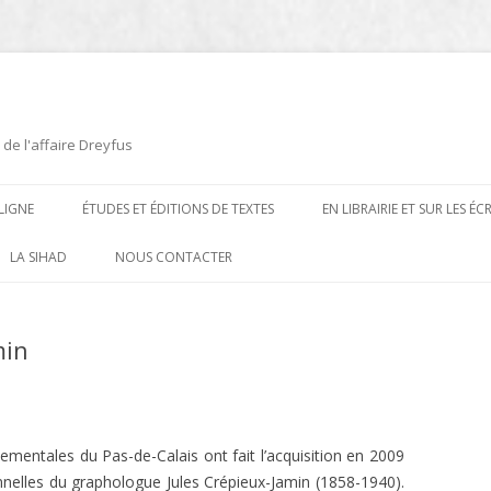
 de l'affaire Dreyfus
LIGNE
ÉTUDES ET ÉDITIONS DE TEXTES
EN LIBRAIRIE ET SUR LES É
ÉDITIONS DE TEXTES
2008-2012
LA SIHAD
NOUS CONTACTER
PROCÉDURES ET PROCÈS (1894 À
ÉTUDES
2013
1906)
min
CARTES POSTALES ET
2014
OUVRAGES ET PLAQUETTES
CARICATURES
2015
CONTEMPORAINS
DESSINS
2016
PRESSE
ementales du Pas-de-Calais ont fait l’acquisition en 2009
E
L’AFFAIRE DREYFUS AU CINÉMA
nnelles du graphologue Jules Crépieux-Jamin (1858-1940).
2017
BIOGRAPHIES, ESSAIS, THÈSES ET