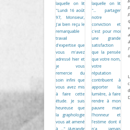
p
p
v
a
à
l
d
c
D