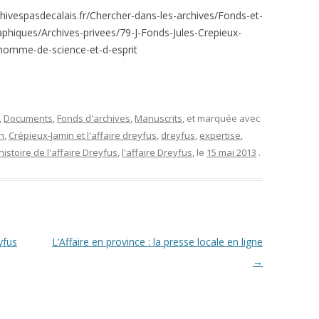
ecalais.fr/Chercher-dans-les-archives/Fonds-et-
aphiques/Archives-privees/79-J-Fonds-Jules-Crepieux-
homme-de-science-et-d-esprit
,
Documents
,
Fonds d'archives
,
Manuscrits
, et marquée avec
n
,
Crépieux-Jamin et l'affaire dreyfus
,
dreyfus
,
expertise
,
histoire de l'affaire Dreyfus
,
l'affaire Dreyfus
, le
15 mai 2013
.
yfus
L’Affaire en province : la presse locale en ligne
→