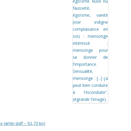
ux-Jamin (pdf – 92,73 ko)