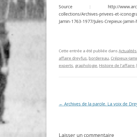
Source : http://www.archivespasd
collections/Archives-privees-et-iconogr
Jamin-1763-1977/Jules-Crepieux-Jamin-
Cette entrée a été publiée dans
Actualités
affaire dreyfus
,
bordereau
,
Crépieux-Jami
experts
,
graphologie
,
Histoire de l'affaire
,
Navigation
←
Archives de la parole. La voix de Dre
des
articles
Laisser un commentaire