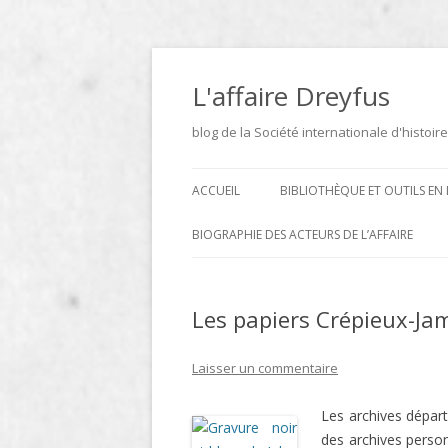
Aller
au
contenu
L'affaire Dreyfus
blog de la Société internationale d'histoire
ACCUEIL
BIBLIOTHÈQUE ET OUTILS EN 
ARCHIVES
BIOGRAPHIE DES ACTEURS DE L’AFFAIRE
BIBLIOTHÈQUE
DICTIONNAIRE BIOGRAPHIQUE ET
GÉOGRAPHIQUE DE L’AFFAIRE
Les papiers Crépieux-Ja
ICONOTHÈQUE
DREYFUS
SITES
Laisser un commentaire
LE DICTIONNAIRE DES
Les archives départ
PARLEMENTAIRES FRANÇAIS D
des archives perso
1889 À 1940 DE JEAN JOLLY EN