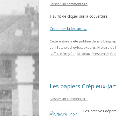
Laisser un commentaire
LIGNE
Il suffit de cliquer sur la couverture…
LE MAITRON EN LIGNE
Continuer la lecture
→
Cette entrée a été publiée dans
Bibliogra
von Suttner
,
dreyfus
,
experts
,
Histoire de l
l'affaire Dreyfus
,
Mirbeau
,
Pressensé
,
Pro
Les papiers Crépieux-Ja
Laisser un commentaire
Les archives départ