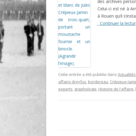
des archives perso
Celui-ci est né à A
à Rouen qu’il s’insta
Continuer la lectu
Cette entrée a été publiée dans
Actualités
affaire dreyfus
,
bordereau
,
Crépieux-Jami
experts
,
graphologie
,
Histoire de l'affaire
,