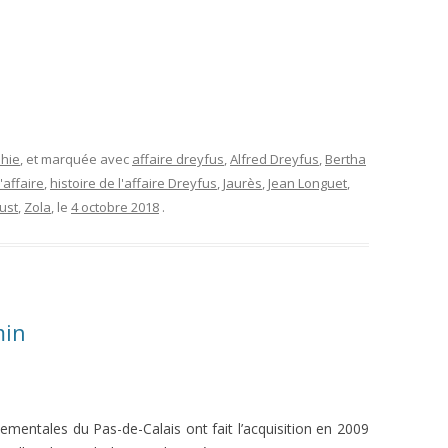
L’AFFAIRE DREYFUS EN BANDES
ARTICLES UNIVERSITAIRES
2018
DESSINÉES
2019
PHOTOGRAPHIES
2020
2021
phie
, et marquée avec
affaire dreyfus
,
Alfred Dreyfus
,
Bertha
'affaire
,
histoire de l'affaire Dreyfus
,
Jaurès
,
Jean Longuet
,
2023
ust
,
Zola
, le
4 octobre 2018
.
2024
2025
min
ementales du Pas-de-Calais ont fait l’acquisition en 2009