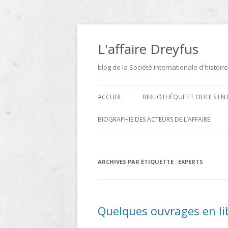
Aller
au
contenu
L'affaire Dreyfus
blog de la Société internationale d'histoire
ACCUEIL
BIBLIOTHÈQUE ET OUTILS EN 
ARCHIVES
BIOGRAPHIE DES ACTEURS DE L’AFFAIRE
BIBLIOTHÈQUE
DICTIONNAIRE BIOGRAPHIQUE ET
GÉOGRAPHIQUE DE L’AFFAIRE
ICONOTHÈQUE
ARCHIVES PAR ÉTIQUETTE :
EXPERTS
DREYFUS
SITES
LE DICTIONNAIRE DES
Quelques ouvrages en li
PARLEMENTAIRES FRANÇAIS D
1889 À 1940 DE JEAN JOLLY EN