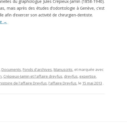
nnelles du graphologue Jules Crépieux-Jamin (1858-1940).
rras, mais après des études d’odontologie à Genève, c’est
lle afin d’exercer son activité de chirurgien-dentiste.
re
→
,
Documents
,
Fonds d'archives
,
Manuscrits
, et marquée avec
n
,
Crépieux-Jamin et l'affaire dreyfus
,
dreyfus
,
expertise
,
histoire de l'affaire Dreyfus
,
l'affaire Dreyfus
, le
15 mai 2013
.