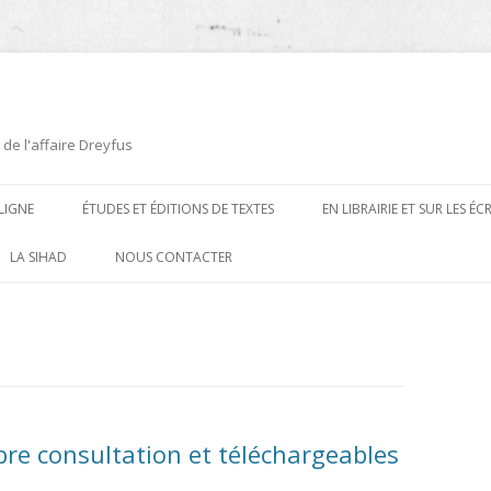
 de l'affaire Dreyfus
LIGNE
ÉTUDES ET ÉDITIONS DE TEXTES
EN LIBRAIRIE ET SUR LES É
ÉDITIONS DE TEXTES
2008-2012
LA SIHAD
NOUS CONTACTER
PROCÉDURES ET PROCÈS (1894 À
ÉTUDES
2013
1906)
CARTES POSTALES ET
2014
OUVRAGES ET PLAQUETTES
CARICATURES
2015
CONTEMPORAINS
DESSINS
2016
PRESSE
bre consultation et téléchargeables
E
L’AFFAIRE DREYFUS AU CINÉMA
2017
BIOGRAPHIES, ESSAIS, THÈSES ET