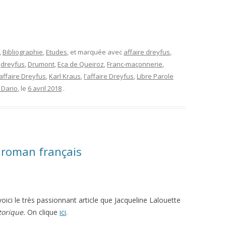
,
Bibliographie
,
Etudes
, et marquée avec
affaire dreyfus
,
,
dreyfus
,
Drumont
,
Eça de Queiroz
,
Franc-maçonnerie
,
'affaire Dreyfus
,
Karl Kraus
,
l'affaire Dreyfus
,
Libre Parole
 Dario
, le
6 avril 2018
.
e roman français
 voici le très passionnant article que Jacqueline Lalouette
torique.
On clique
ici
.