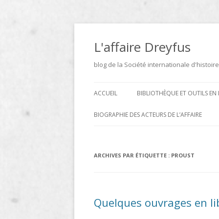
Aller
au
contenu
L'affaire Dreyfus
blog de la Société internationale d'histoire
ACCUEIL
BIBLIOTHÈQUE ET OUTILS EN 
ARCHIVES
BIOGRAPHIE DES ACTEURS DE L’AFFAIRE
BIBLIOTHÈQUE
DICTIONNAIRE BIOGRAPHIQUE ET
GÉOGRAPHIQUE DE L’AFFAIRE
ICONOTHÈQUE
ARCHIVES PAR ÉTIQUETTE :
PROUST
DREYFUS
SITES
LE DICTIONNAIRE DES
Quelques ouvrages en li
PARLEMENTAIRES FRANÇAIS D
1889 À 1940 DE JEAN JOLLY EN