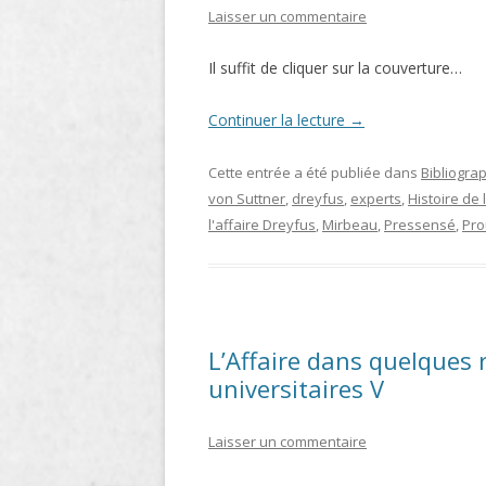
Laisser un commentaire
LIGNE
Il suffit de cliquer sur la couverture…
LE MAITRON EN LIGNE
Continuer la lecture
→
Cette entrée a été publiée dans
Bibliogra
von Suttner
,
dreyfus
,
experts
,
Histoire de l
l'affaire Dreyfus
,
Mirbeau
,
Pressensé
,
Pro
L’Affaire dans quelques
universitaires V
Laisser un commentaire