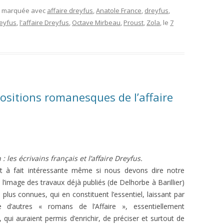
et marquée avec
affaire dreyfus
,
Anatole France
,
dreyfus
,
reyfus
,
l'affaire Dreyfus
,
Octave Mirbeau
,
Proust
,
Zola
, le
7
ositions romanesques de l’affaire
n : les écrivains français et l’affaire Dreyfus.
 à fait intéressante même si nous devons dire notre
à l’image des travaux déjà publiés (de Delhorbe à Barillier)
plus connues, qui en constituent l’essentiel, laissant par
 d’autres « romans de l’Affaire », essentiellement
qui auraient permis d’enrichir, de préciser et surtout de