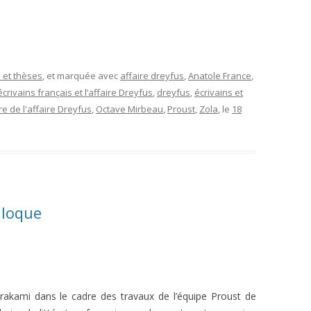
.
 et thèses
, et marquée avec
affaire dreyfus
,
Anatole France
,
s écrivains français et l’affaire Dreyfus
,
dreyfus
,
écrivains et
re de l'affaire Dreyfus
,
Octave Mirbeau
,
Proust
,
Zola
, le
18
olloque
rakami dans le cadre des travaux de l’équipe Proust de