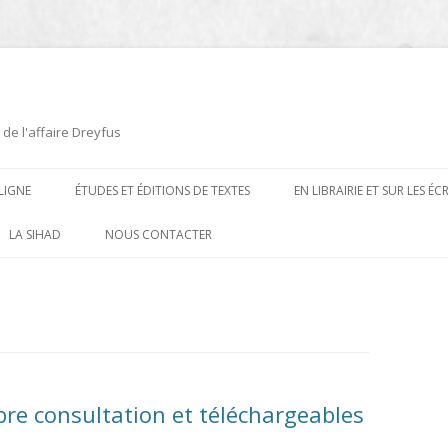
 de l'affaire Dreyfus
LIGNE
ÉTUDES ET ÉDITIONS DE TEXTES
EN LIBRAIRIE ET SUR LES É
ÉDITIONS DE TEXTES
2008-2012
LA SIHAD
NOUS CONTACTER
PROCÉDURES ET PROCÈS (1894 À
ÉTUDES
2013
1906)
CARTES POSTALES ET
2014
OUVRAGES ET PLAQUETTES
CARICATURES
2015
CONTEMPORAINS
DESSINS
2016
PRESSE
bre consultation et téléchargeables
E
L’AFFAIRE DREYFUS AU CINÉMA
2017
BIOGRAPHIES, ESSAIS, THÈSES ET