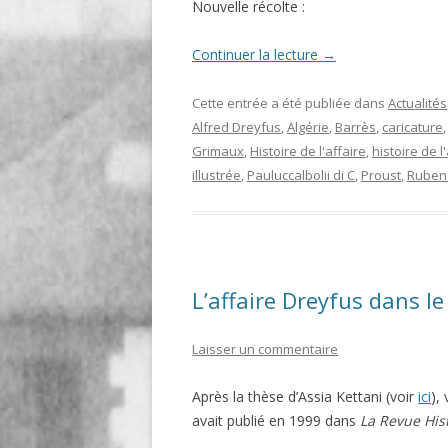
Nouvelle récolte :
Continuer la lecture
→
Cette entrée a été publiée dans
Actualités
Alfred Dreyfus
,
Algérie
,
Barrès
,
caricature
Grimaux
,
Histoire de l'affaire
,
histoire de l
illustrée
,
Pauluccalbolii di C
,
Proust
,
Ruben
L’affaire Dreyfus dans l
Laisser un commentaire
Après la thèse d’Assia Kettani (voir
ici
),
avait publié en 1999 dans
La Revue His