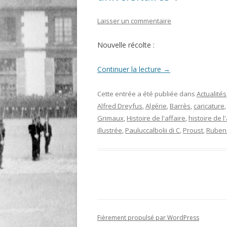
LIGNE
Laisser un commentaire
LE MAITRON EN LIGNE
Nouvelle récolte :
Continuer la lecture
→
Cette entrée a été publiée dans
Actualités
Alfred Dreyfus
,
Algérie
,
Barrès
,
caricature
Grimaux
,
Histoire de l'affaire
,
histoire de l
illustrée
,
Pauluccalbolii di C
,
Proust
,
Ruben
Fièrement propulsé par WordPress