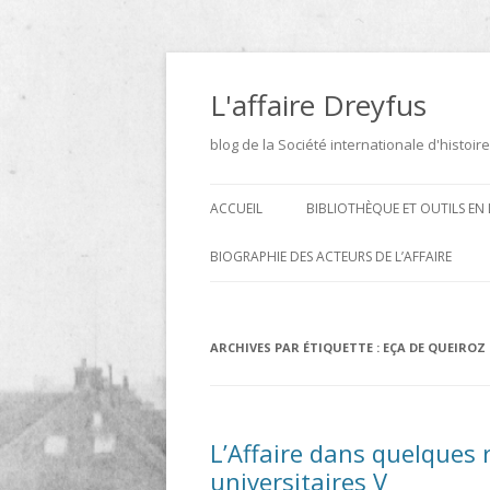
Aller
au
contenu
L'affaire Dreyfus
blog de la Société internationale d'histoire
ACCUEIL
BIBLIOTHÈQUE ET OUTILS EN 
ARCHIVES
BIOGRAPHIE DES ACTEURS DE L’AFFAIRE
BIBLIOTHÈQUE
DICTIONNAIRE BIOGRAPHIQUE ET
GÉOGRAPHIQUE DE L’AFFAIRE
ICONOTHÈQUE
ARCHIVES PAR ÉTIQUETTE :
EÇA DE QUEIROZ
DREYFUS
SITES
LE DICTIONNAIRE DES
L’Affaire dans quelques
PARLEMENTAIRES FRANÇAIS D
universitaires V
1889 À 1940 DE JEAN JOLLY EN