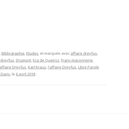
L’AFFAIRE DREYFUS EN BANDES
ARTICLES UNIVERSITAIRES
2018
DESSINÉES
2019
PHOTOGRAPHIES
2020
2021
,
Bibliographie
,
Etudes
, et marquée avec
affaire dreyfus
,
2023
,
dreyfus
,
Drumont
,
Eça de Queiroz
,
Franc-maçonnerie
,
'affaire Dreyfus
,
Karl Kraus
,
l'affaire Dreyfus
,
Libre Parole
2024
 Dario
, le
6 avril 2018
.
2025