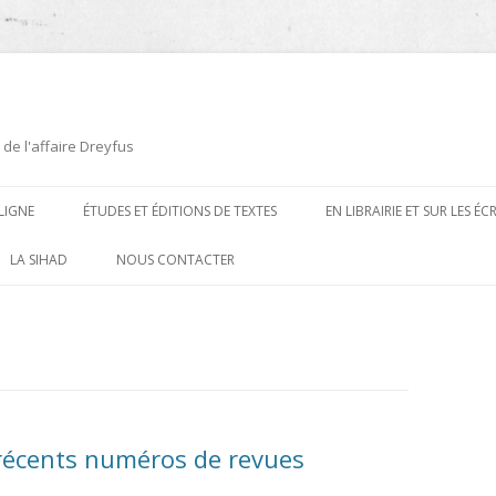
 de l'affaire Dreyfus
LIGNE
ÉTUDES ET ÉDITIONS DE TEXTES
EN LIBRAIRIE ET SUR LES É
ÉDITIONS DE TEXTES
2008-2012
LA SIHAD
NOUS CONTACTER
PROCÉDURES ET PROCÈS (1894 À
ÉTUDES
2013
1906)
CARTES POSTALES ET
2014
OUVRAGES ET PLAQUETTES
CARICATURES
2015
CONTEMPORAINS
DESSINS
2016
PRESSE
 récents numéros de revues
E
L’AFFAIRE DREYFUS AU CINÉMA
2017
BIOGRAPHIES, ESSAIS, THÈSES ET