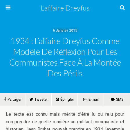
L'affaire Dreyfus
6 Janvier 2015
1934 : L’affaire Dreyfus Comme
Modèle De Réflexion Pour Les
Communistes Face À La Montée
Des Périls
Partager
Tweeter
Épingler
E-mail
SMS
Le texte est connu mais mérite d’être lu ou relu pour
comprendre de quelle manière un militant communiste et
historien, Jean Bruhat, pouvait prendre en 1934 l’exemple