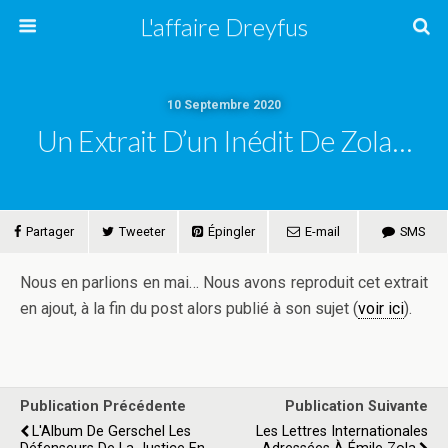
L'affaire Dreyfus
10 Septembre 2020
Un Extrait D’un Inédit De Zola…
Partager
Tweeter
Épingler
E-mail
SMS
Nous en parlions en mai… Nous avons reproduit cet extrait
en ajout, à la fin du post alors publié à son sujet (
voir ici
).
Publication Précédente
Publication Suivante
L'Album De Gerschel Les
Les Lettres Internationales