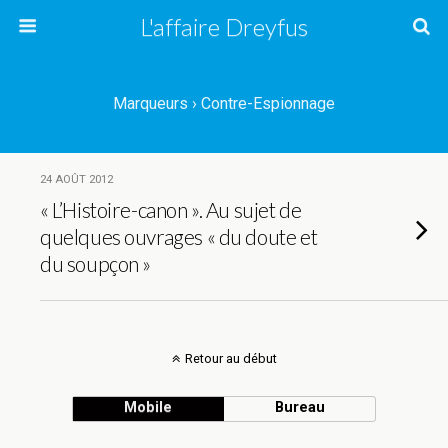
L'affaire Dreyfus
Marqueurs › Contre-Espionnage
24 AOÛT 2012
« L’Histoire-canon ». Au sujet de
quelques ouvrages « du doute et
du soupçon »
Retour au début
Mobile
Bureau