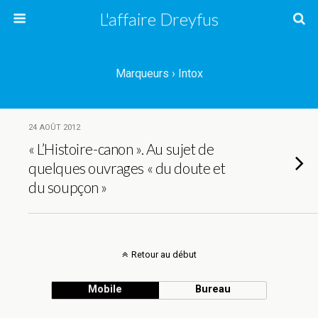
L'affaire Dreyfus
Marqueurs › Intox
24 AOÛT 2012
« L’Histoire-canon ». Au sujet de
quelques ouvrages « du doute et
du soupçon »
Retour au début
Mobile
Bureau