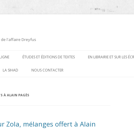
 de l'affaire Dreyfus
LIGNE
ÉTUDES ET ÉDITIONS DE TEXTES
EN LIBRAIRIE ET SUR LES É
ÉDITIONS DE TEXTES
2008-2012
LA SIHAD
NOUS CONTACTER
PROCÉDURES ET PROCÈS (1894 À
ÉTUDES
2013
1906)
CARTES POSTALES ET
2014
S À ALAIN PAGÈS
OUVRAGES ET PLAQUETTES
CARICATURES
2015
CONTEMPORAINS
DESSINS
2016
PRESSE
sur Zola, mélanges offert à Alain
E
L’AFFAIRE DREYFUS AU CINÉMA
2017
BIOGRAPHIES, ESSAIS, THÈSES ET