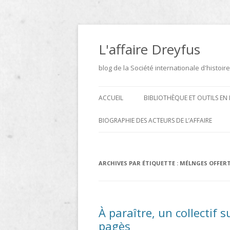
Aller
au
contenu
L'affaire Dreyfus
blog de la Société internationale d'histoire
ACCUEIL
BIBLIOTHÈQUE ET OUTILS EN 
ARCHIVES
BIOGRAPHIE DES ACTEURS DE L’AFFAIRE
BIBLIOTHÈQUE
DICTIONNAIRE BIOGRAPHIQUE ET
GÉOGRAPHIQUE DE L’AFFAIRE
ICONOTHÈQUE
ARCHIVES PAR ÉTIQUETTE :
MÉLNGES OFFERT
DREYFUS
SITES
LE DICTIONNAIRE DES
À paraître, un collectif 
PARLEMENTAIRES FRANÇAIS D
pagès
1889 À 1940 DE JEAN JOLLY EN