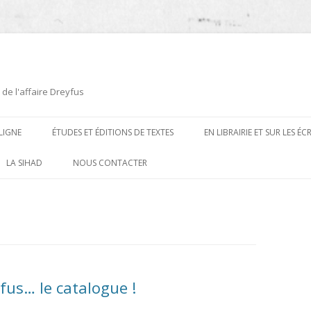
 de l'affaire Dreyfus
LIGNE
ÉTUDES ET ÉDITIONS DE TEXTES
EN LIBRAIRIE ET SUR LES É
ÉDITIONS DE TEXTES
2008-2012
LA SIHAD
NOUS CONTACTER
PROCÉDURES ET PROCÈS (1894 À
ÉTUDES
2013
1906)
CARTES POSTALES ET
2014
OUVRAGES ET PLAQUETTES
CARICATURES
2015
CONTEMPORAINS
DESSINS
2016
PRESSE
us… le catalogue !
E
L’AFFAIRE DREYFUS AU CINÉMA
2017
BIOGRAPHIES, ESSAIS, THÈSES ET