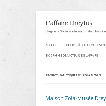
Aller
au
contenu
L'affaire Dreyfus
blog de la Société internationale d'histoire
ACCUEIL
BIBLIOTHÈQUE ET OUTILS EN 
ARCHIVES
BIOGRAPHIE DES ACTEURS DE L’AFFAIRE
BIBLIOTHÈQUE
DICTIONNAIRE BIOGRAPHIQUE ET
GÉOGRAPHIQUE DE L’AFFAIRE
ICONOTHÈQUE
ARCHIVES PAR ÉTIQUETTE :
ZOLA MÉDAN
DREYFUS
SITES
LE DICTIONNAIRE DES
Maison Zola-Musée Dreyf
PARLEMENTAIRES FRANÇAIS D
1889 À 1940 DE JEAN JOLLY EN