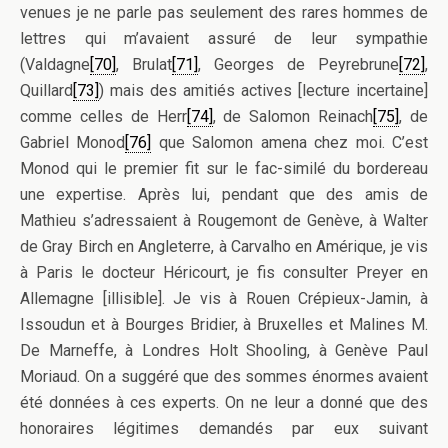
venues je ne parle pas seulement des rares hommes de
lettres qui m’avaient assuré de leur sympathie
(Valdagne
[70]
, Brulat
[71]
, Georges de Peyrebrune
[72]
,
Quillard
[73]
) mais des amitiés actives [lecture incertaine]
comme celles de Herr
[74]
, de Salomon Reinach
[75]
, de
Gabriel Monod
[76]
que Salomon amena chez moi. C’est
Monod qui le premier fit sur le fac-similé du bordereau
une expertise. Après lui, pendant que des amis de
Mathieu s’adressaient à Rougemont de Genève, à Walter
de Gray Birch en Angleterre, à Carvalho en Amérique, je vis
à Paris le docteur Héricourt, je fis consulter Preyer en
Allemagne [illisible]. Je vis à Rouen Crépieux-Jamin, à
Issoudun et à Bourges Bridier, à Bruxelles et Malines M.
De Marneffe, à Londres Holt Shooling, à Genève Paul
Moriaud. On a suggéré que des sommes énormes avaient
été données à ces experts. On ne leur a donné que des
honoraires légitimes demandés par eux suivant