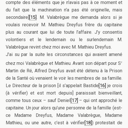
compte des éléments que je n’avais pas à ce moment et
du fait que la machination n’a pas été originelle, mais
secondaire]
[15]
. M. Valabrègue me demanda alors si je
voulais recevoir M. Mathieu Dreyfus frère du capitaine
plus au courant que lui de toute l’affaire. J’y consentis
volontiers et le lendemain ou le surlendemain M.
Valabrègue revint chez moi avec M. Mathieu Dreyfus.
J’ai su par la suite les circonstances qui avaient amené
t
chez moi Valabrègue et Mathieu. Avant son départ pour S
Martin de Ré, Alfred Dreyfus avait été détenu à la Prison
de la Santé où venaient le voir les membres de sa famille.
Le Directeur de la prison [il s’appelait Bastide
[16]
je crois
(à vérifier) et est mort depuis] paraissait bienveillant,
comme tous ceux – sauf Deniel
[17]
– qui ont approché le
capitaine. Un jour alors qu’une personne de la famille (est-
ce Madame Dreyfus, Madame Valabrègue, Madame
Mathieu, ou une autre, c’est à vérifier
[18]
) protestait de