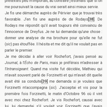
prétextes peu m’importait, au contraire j’estimais que si on
me poursuivait la cause du vrai serait ainsi mieux servie.
Je fis une démarche auprès de Périvier que je trouvai très
favorable. J’en fis une auprès de de Rodays
[38]
. De
Rodays me répondit qu’il avait toujours été convaincu de
l’innocence de Dreyfus. Je ne lui demandai qu’une chose :
donner une analyse de ma brochure pour qu’elle ne fut
(
sic
) pas étouffée. Il hésita et me dit qu’il ne voulait pas en
parler le premier.
Je me décidai à aller voir Rochefort, j’avais pensé au
Journal
, à l’
Écho de Paris
, mais je préférais m’adresser à
l’
Intransigeant
. Quand ma visite fut décidée, Mathieu qui
m’avait souvent parlé de Forzinetti et qui m’avait dit quelle
avait été sa conduite
[39]
me demanda si je voulais que
Forzinetti m’accompagna (
sic
). J’acceptai et vis pour la
première fois Forzinetti, le matin d’Octobre 96 où il vint
avec moi chez Rochefort. Je vis Rochefort, causai avec
lui, lui demandai s’il voulait voir Forzinetti que j’avais