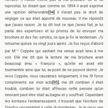
reprochai, lui disant que comme en 1894 il avait exprimé
une opinion défavorable
[94]
il n’avait pas le droit de
négliger ce qui était apporté de nouveau. Il me répondit
que j’avais raison. Je lui dit tout ce que j’avais fait, je lui
parlai des expertises et lui promis de lui envoyer ma
brochure et des fac-similés, ce que je fis le lendemain. J’y
retournai quinze ou vingt jours après. Je fus reçus d’abord
lle
par M
Coppée qui sachant ma venue avait tenu à me
voir. Elle me dit que la lecture de ma brochure avait
beaucoup ému « François », qu’elle en avait été
tourmentée ainsi que lui, au point de ne pouvoir dormir. Je
revis Coppée, nous causâmes longuement, il me fit force
compliments sur mon acte
[95]
, me dit combien il était
troublé, combien lui était affreuse cette pensée qu’un
innocent peut-être était au bagne et y souffrait. Cependant
les écritures l’embarrassaient, il trouvait que l’écriture de
Dreyfus ressemblait à celle du bordereau. Je le revis une