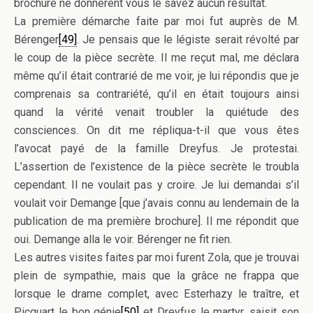
brochure ne donnèrent vous le savez aucun résultat.
La première démarche faite par moi fut auprès de M.
Bérenger
[49]
. Je pensais que le légiste serait révolté par
le coup de la pièce secrète. Il me reçut mal, me déclara
même qu’il était contrarié de me voir, je lui répondis que je
comprenais sa contrariété, qu’il en était toujours ainsi
quand la vérité venait troubler la quiétude des
consciences. On dit me répliqua-t-il que vous êtes
l’avocat payé de la famille Dreyfus. Je protestai.
L’assertion de l’existence de la pièce secrète le troubla
cependant. Il ne voulait pas y croire. Je lui demandai s’il
voulait voir Demange [que j’avais connu au lendemain de la
publication de ma première brochure]. Il me répondit que
oui. Demange alla le voir. Bérenger ne fit rien.
Les autres visites faites par moi furent Zola, que je trouvai
plein de sympathie, mais que la grâce ne frappa que
lorsque le drame complet, avec Esterhazy le traître, et
Picquart le bon génie
[50]
et Dreyfus le martyr, saisit son