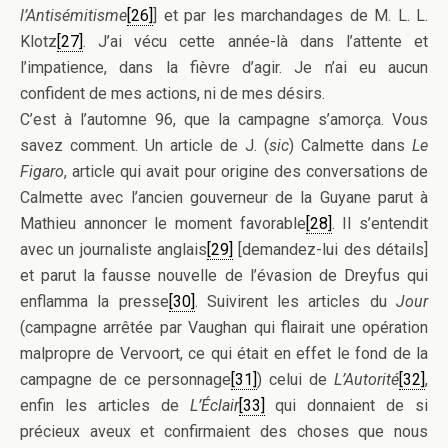
l’Antisémitisme
[26]
] et par les marchandages de M. L. L.
Klotz
[27]
. J’ai vécu cette année-là dans l’attente et
l’impatience, dans la fièvre d’agir. Je n’ai eu aucun
confident de mes actions, ni de mes désirs.
C’est à l’automne 96, que la campagne s’amorça. Vous
savez comment. Un article de J. (
sic
) Calmette dans
Le
Figaro
, article qui avait pour origine des conversations de
Calmette avec l’ancien gouverneur de la Guyane parut à
Mathieu annoncer le moment favorable
[28]
. Il s’entendit
avec un journaliste anglais
[29]
[demandez-lui des détails]
et parut la fausse nouvelle de l’évasion de Dreyfus qui
enflamma la presse
[30]
. Suivirent les articles du
Jour
(campagne arrêtée par Vaughan qui flairait une opération
malpropre de Vervoort, ce qui était en effet le fond de la
campagne de ce personnage
[31]
) celui de
L’Autorité
[32]
,
enfin les articles de
L’Éclair
[33]
qui donnaient de si
précieux aveux et confirmaient des choses que nous