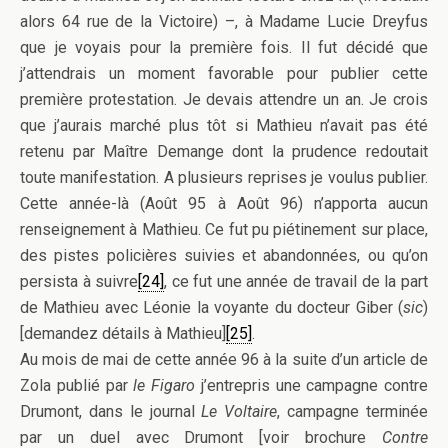
alors 64 rue de la Victoire) –, à Madame Lucie Dreyfus
que je voyais pour la première fois. Il fut décidé que
j’attendrais un moment favorable pour publier cette
première protestation. Je devais attendre un an. Je crois
que j’aurais marché plus tôt si Mathieu n’avait pas été
retenu par Maître Demange dont la prudence redoutait
toute manifestation. A plusieurs reprises je voulus publier.
Cette année-là (Août 95 à Août 96) n’apporta aucun
renseignement à Mathieu. Ce fut pu piétinement sur place,
des pistes policières suivies et abandonnées, ou qu’on
persista à suivre
[24]
, ce fut une année de travail de la part
de Mathieu avec Léonie la voyante du docteur Giber (
sic
)
[demandez détails à Mathieu]
[25]
.
Au mois de mai de cette année 96 à la suite d’un article de
Zola publié par
le Figaro
j’entrepris une campagne contre
Drumont, dans le journal
Le Voltaire
, campagne terminée
par un duel avec Drumont [voir brochure
Contre