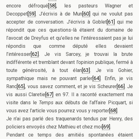
encore défroqué
[58]
, les pasteurs Wagner et
Decoppet
[59]
. J’écrivis à de Mun
[60]
qui ne voulut pas
accepter de conversation. J’écrivis à Goblet
[61]
qui me
répondit que ces questions-là étaient du domaine de
l’avocat de Dreyfus et qu’elles ne l’intéressaient pas je lui
répondis que comme député elles devaient
l’intéresser
[62]
. Je vis Sarcey, je trouvai la brute
indifférente et tremblant devant l’opinion publique, fermé à
toute générosité, à tout élan
[63]
. Je vis Gohier,
sympathique mais ne pouvant parler
[64]
. Enfin, je vis
Ranc
[65]
, vous savez comment, et je vis Scheurer
[66]
. Je
vis aussi Claretie
[67]
en 97. Il a raconté exactement ma
visite dans le
Temps
aux débuts de l’affaire Picquart, si
vous avez l’article vous pourrez vous y reporter
[68]
.
Je n’ai pas parlé des traquenards tendus par Henry, des
policiers envoyés chez Mathieu et chez moi
[69]
.
Pendant ce temps des amitiés spontanées étaient