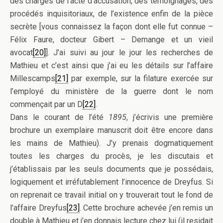
des charges de l’acte d’accusation, des témoignages, des
procédés inquisitoriaux, de l’existence enfin de la pièce
secrète [vous connaissez la façon dont elle fut connue –
Félix Faure, docteur Gibert – Demange et un vieil
avocat
[20]
]. J’ai suivi au jour le jour les recherches de
Mathieu et c’est ainsi que j’ai eu les détails sur l’affaire
Millescamps
[21]
par exemple, sur la filature exercée sur
l’employé du ministère de la guerre dont le nom
commençait par un D
[22]
.
Dans le courant de l’été
1895
, j’écrivis une première
brochure un exemplaire manuscrit doit être encore dans
les mains de Mathieu). J’y prenais dogmatiquement
toutes les charges du procès, je les discutais et
j’établissais par les seuls documents que je possédais,
logiquement et irréfutablement l’innocence de Dreyfus. Si
on reprenait ce travail initial on y trouverait tout le fond de
l’affaire Dreyfus
[23]
. Cette brochure achevée j’en remis un
double à Mathieu et j’en donnais lecture chez lui (il residait