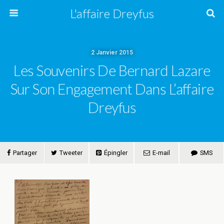
L'affaire Dreyfus
2 Janvier 2015
Les Souvenirs De Bernard Lazare
Sur Son Engagement Dans L’affaire
Dreyfus
Partager
Tweeter
Épingler
E-mail
SMS