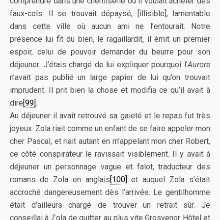
comprendre dans une chemiserie où il voulait acheter des
faux-cols. Il se trouvait dépaysé, [illisible], lamentable
dans cette ville où aucun ami ne l’entourait. Notre
présence lui fit du bien, le ragaillardit, il émit un premier
espoir, celui de pouvoir demander du beurre pour son
déjeuner. J’étais chargé de lui expliquer pourquoi l’
Aurore
n’avait pas publié un large papier de lui qu’on trouvait
imprudent. Il prit bien la chose et modifia ce qu’il avait à
dire
[99]
.
Au déjeuner il avait retrouvé sa gaieté et le repas fut très
joyeux. Zola riait comme un enfant de se faire appeler mon
cher Pascal, et riait autant en m’appelant mon cher Robert,
ce côté conspirateur le ravissait visiblement. Il y avait à
déjeuner un personnage vague et falot, traducteur des
romans de Zola en anglais
[100]
et auquel Zola s’était
accroché dangereusement dès l’arrivée. Le gentilhomme
était d’ailleurs chargé de trouver un retrait sûr. Je
conseillai à Zola de quitter au plus vite Grosvenor Hôtel et