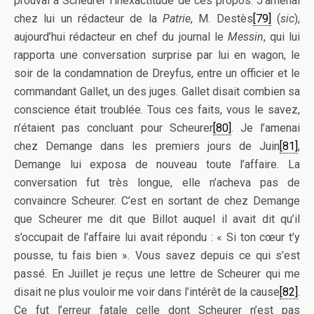
prouvai à Scheurer l’inexactitude de ces propos. J’amenai
chez lui un rédacteur de la
Patrie
, M. Destès
[79]
(
sic
),
aujourd’hui rédacteur en chef du journal le
Messin
, qui lui
rapporta une conversation surprise par lui en wagon, le
soir de la condamnation de Dreyfus, entre un officier et le
commandant Gallet, un des juges. Gallet disait combien sa
conscience était troublée. Tous ces faits, vous le savez,
n’étaient pas concluant pour Scheurer
[80]
. Je l’amenai
chez Demange dans les premiers jours de Juin
[81]
,
Demange lui exposa de nouveau toute l’affaire. La
conversation fut très longue, elle n’acheva pas de
convaincre Scheurer. C’est en sortant de chez Demange
que Scheurer me dit que Billot auquel il avait dit qu’il
s’occupait de l’affaire lui avait répondu : « Si ton cœur t’y
pousse, tu fais bien ». Vous savez depuis ce qui s’est
passé. En Juillet je reçus une lettre de Scheurer qui me
disait ne plus vouloir me voir dans l’intérêt de la cause
[82]
.
Ce fut l’erreur fatale celle dont Scheurer n’est pas