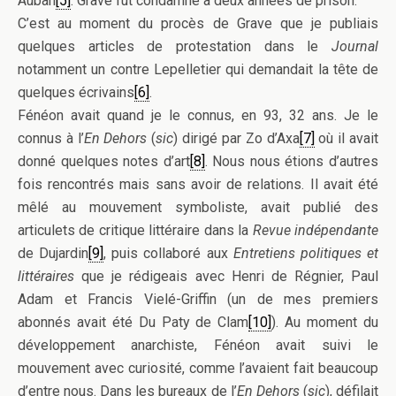
Auban
[5]
. Grave fut condamné à deux années de prison.
C’est au moment du procès de Grave que je publiais
quelques articles de protestation dans le
Journal
notamment un contre Lepelletier qui demandait la tête de
quelques écrivains
[6]
.
Fénéon avait quand je le connus, en 93, 32 ans. Je le
connus à l’
En Dehors
(
sic
) dirigé par Zo d’Axa
[7]
où il avait
donné quelques notes d’art
[8]
. Nous nous étions d’autres
fois rencontrés mais sans avoir de relations. Il avait été
mêlé au mouvement symboliste, avait publié des
articulets de critique littéraire dans la
Revue indépendante
de Dujardin
[9]
, puis collaboré aux
Entretiens politiques et
littéraires
que je rédigeais avec Henri de Régnier, Paul
Adam et Francis Vielé-Griffin (un de mes premiers
abonnés avait été Du Paty de Clam
[10]
). Au moment du
développement anarchiste, Fénéon avait suivi le
mouvement avec curiosité, comme l’avaient fait beaucoup
d’entre nous. Dans les bureaux de l’
En Dehors
(
sic
), défilait