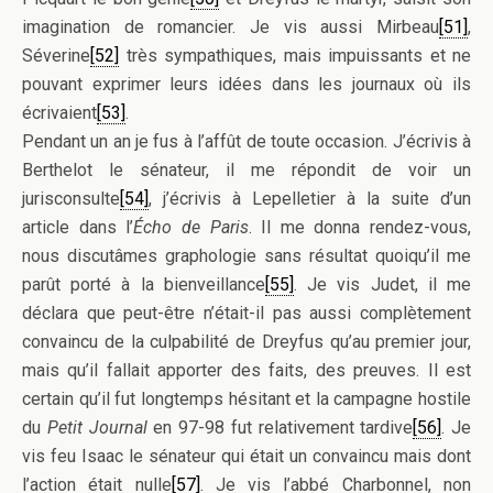
imagination de romancier. Je vis aussi Mirbeau
[51]
,
Séverine
[52]
très sympathiques, mais impuissants et ne
pouvant exprimer leurs idées dans les journaux où ils
écrivaient
[53]
.
Pendant un an je fus à l’affût de toute occasion. J’écrivis à
Berthelot le sénateur, il me répondit de voir un
jurisconsulte
[54]
, j’écrivis à Lepelletier à la suite d’un
article dans l’
Écho de Paris
. Il me donna rendez-vous,
nous discutâmes graphologie sans résultat quoiqu’il me
parût porté à la bienveillance
[55]
. Je vis Judet, il me
déclara que peut-être n’était-il pas aussi complètement
convaincu de la culpabilité de Dreyfus qu’au premier jour,
mais qu’il fallait apporter des faits, des preuves. Il est
certain qu’il fut longtemps hésitant et la campagne hostile
du
Petit Journal
en 97-98 fut relativement tardive
[56]
. Je
vis feu Isaac le sénateur qui était un convaincu mais dont
l’action était nulle
[57]
. Je vis l’abbé Charbonnel, non