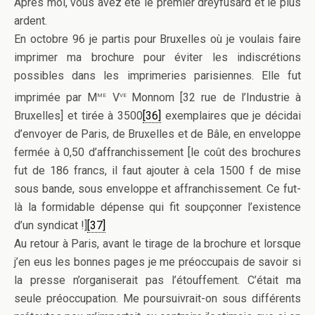
Après moi, vous avez été le premier dreyfusard et le plus
ardent.
En octobre 96 je partis pour Bruxelles où je voulais faire
imprimer ma brochure pour éviter les indiscrétions
possibles dans les imprimeries parisiennes. Elle fut
me
ve
imprimée par M
V
Monnom [32 rue de l’Industrie à
Bruxelles] et tirée à 3500
[36]
exemplaires que je décidai
d’envoyer de Paris, de Bruxelles et de Bâle, en enveloppe
fermée à 0,50 d’affranchissement [le coût des brochures
fut de 186 francs, il faut ajouter à cela 1500 f de mise
sous bande, sous enveloppe et affranchissement. Ce fut-
là la formidable dépense qui fit soupçonner l’existence
d’un syndicat !]
[37]
Au retour à Paris, avant le tirage de la brochure et lorsque
j’en eus les bonnes pages je me préoccupais de savoir si
la presse n’organiserait pas l’étouffement. C’était ma
seule préoccupation. Me poursuivrait-on sous différents