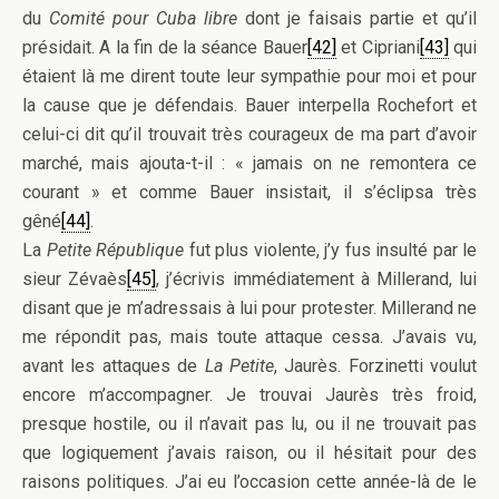
du
Comité pour Cuba libre
dont je faisais partie et qu’il
présidait. A la fin de la séance Bauer
[42]
et Cipriani
[43]
qui
étaient là me dirent toute leur sympathie pour moi et pour
la cause que je défendais. Bauer interpella Rochefort et
celui-ci dit qu’il trouvait très courageux de ma part d’avoir
marché, mais ajouta-t-il : « jamais on ne remontera ce
courant » et comme Bauer insistait, il s’éclipsa très
gêné
[44]
.
La
Petite République
fut plus violente, j’y fus insulté par le
sieur Zévaès
[45]
, j’écrivis immédiatement à Millerand, lui
disant que je m’adressais à lui pour protester. Millerand ne
me répondit pas, mais toute attaque cessa. J’avais vu,
avant les attaques de
La Petite
, Jaurès. Forzinetti voulut
encore m’accompagner. Je trouvai Jaurès très froid,
presque hostile, ou il n’avait pas lu, ou il ne trouvait pas
que logiquement j’avais raison, ou il hésitait pour des
raisons politiques. J’ai eu l’occasion cette année-là de le