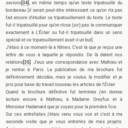
savions
[34]
, en même temps qu’un texte tripatouillé du
bordereau [il serait peut-être intéressant ce qu’on n’a pas
fait encore d’étudier ce tripatouillement du texte. Le texte
fut-il tripatouillé pour qu’on n’osa (
sic
) pas le communiquer
exactement à
L’Éclair
ou fut-il tripatouillé dans un sens
spécial et ce tripatouillement avait-il un but].
J’étais à ce moment-là à Nîmes. C’est là que je reçus une
lettre de vous à laquelle je répondis. De là datent nos
relations
[35]
. J’eus une correspondance avec Mathieu et
je rentrai à Paris. La publication de ma brochure fut
définitivement décidée, mais je voulus la modifier et je
pris pour base du travail nouveau les articles de l’
Éclair
.
Quand la brochure définitive fut terminée j’en donnai
lecture encore à Mathieu, à Madame Dreyfus et à
Monsieur Hadamard que je voyais pour la première fois.
Sur ces entrefaites j’étais venu vous voir et c’est à ma
seconde visite que je vous entretins de mes projets.