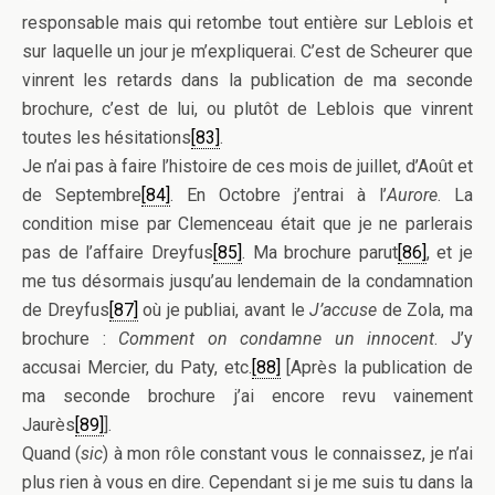
responsable mais qui retombe tout entière sur Leblois et
sur laquelle un jour je m’expliquerai. C’est de Scheurer que
vinrent les retards dans la publication de ma seconde
brochure, c’est de lui, ou plutôt de Leblois que vinrent
toutes les hésitations
[83]
.
Je n’ai pas à faire l’histoire de ces mois de juillet, d’Août et
de Septembre
[84]
. En Octobre j’entrai à l’
Aurore
. La
condition mise par Clemenceau était que je ne parlerais
pas de l’affaire Dreyfus
[85]
. Ma brochure parut
[86]
, et je
me tus désormais jusqu’au lendemain de la condamnation
de Dreyfus
[87]
où je publiai, avant le
J’accuse
de Zola, ma
brochure :
Comment on condamne un innocent
. J’y
accusai Mercier, du Paty, etc.
[88]
[Après la publication de
ma seconde brochure j’ai encore revu vainement
Jaurès
[89]
].
Quand (
sic
) à mon rôle constant vous le connaissez, je n’ai
plus rien à vous en dire. Cependant si je me suis tu dans la