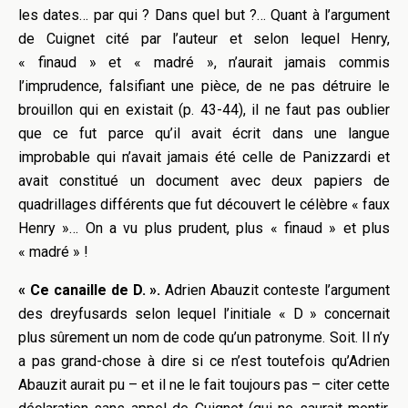
les dates… par qui ? Dans quel but ?… Quant à l’argument
de Cuignet cité par l’auteur et selon lequel Henry,
« finaud » et « madré », n’aurait jamais commis
l’imprudence, falsifiant une pièce, de ne pas détruire le
brouillon qui en existait (p. 43-44), il ne faut pas oublier
que ce fut parce qu’il avait écrit dans une langue
improbable qui n’avait jamais été celle de Panizzardi et
avait constitué un document avec deux papiers de
quadrillages différents que fut découvert le célèbre « faux
Henry »… On a vu plus prudent, plus « finaud » et plus
« madré » !
« Ce canaille de D. ».
Adrien Abauzit conteste l’argument
des dreyfusards selon lequel l’initiale « D » concernait
plus sûrement un nom de code qu’un patronyme. Soit. Il n’y
a pas grand-chose à dire si ce n’est toutefois qu’Adrien
Abauzit aurait pu – et il ne le fait toujours pas –
citer cette