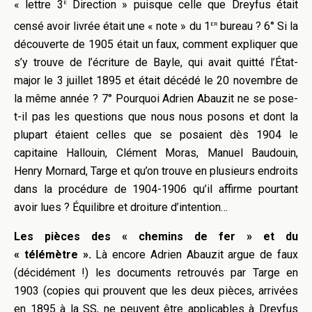
e
« lettre 3
Direction » puisque celle que Dreyfus était
er
censé avoir livrée était une « note » du 1
bureau ? 6° Si la
découverte de 1905 était un faux, comment expliquer que
s’y trouve de l’écriture de Bayle, qui avait quitté l’État-
major le 3 juillet 1895 et était décédé le 20 novembre de
la même année ? 7° Pourquoi Adrien Abauzit ne se pose-
t-il pas les questions que nous nous posons et dont la
plupart étaient celles que se posaient dès 1904 le
capitaine Hallouin, Clément Moras, Manuel Baudouin,
Henry Mornard, Targe et qu’on trouve en plusieurs endroits
dans la procédure de 1904-1906 qu’il affirme pourtant
avoir lues ?
Équilibre et droiture d’intention…
Les pièces des « chemins de fer » et du
« télémètre ».
Là encore Adrien Abauzit argue de faux
(décidément !) les documents retrouvés par Targe en
1903 (copies qui prouvent que les deux pièces, arrivées
en 1895 à la SS, ne peuvent être applicables à Dreyfus