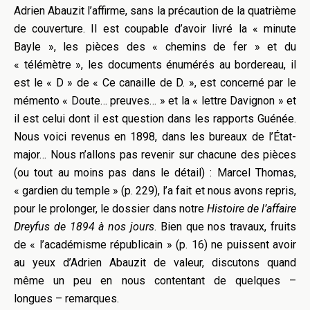
Adrien Abauzit l’affirme, sans la précaution de la quatrième
de couverture. Il est coupable d’avoir livré la « minute
Bayle », les pièces des « chemins de fer » et du
« télémètre », les documents énumérés au bordereau, il
est le « D » de « Ce canaille de D. », est concerné par le
mémento « Doute… preuves… » et la « lettre Davignon » et
il est celui dont il est question dans les rapports Guénée.
Nous voici revenus en 1898, dans les bureaux de l’État-
major… Nous n’allons pas revenir sur chacune des pièces
(ou tout au moins pas dans le détail) : Marcel Thomas,
« gardien du temple » (p. 229), l’a fait et nous avons repris,
pour le prolonger, le dossier dans notre
Histoire de l’affaire
Dreyfus de 1894 à nos jours
. Bien que nos travaux, fruits
de « l’académisme républicain » (p. 16) ne puissent avoir
au yeux d’Adrien Abauzit de valeur, discutons quand
même
un peu
en nous contentant de quelques –
longues – remarques.