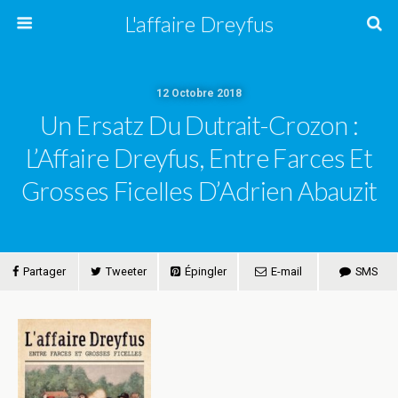
L'affaire Dreyfus
12 Octobre 2018
Un Ersatz Du Dutrait-Crozon :
L’Affaire Dreyfus, Entre Farces Et
Grosses Ficelles D’Adrien Abauzit
Partager
Tweeter
Épingler
E-mail
SMS