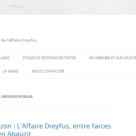
 de l'affaire Dreyfus
LIGNE
ÉTUDES ET ÉDITIONS DE TEXTES
EN LIBRAIRIE ET SUR LES É
ÉDITIONS DE TEXTES
2008-2012
LA SIHAD
NOUS CONTACTER
PROCÉDURES ET PROCÈS (1894 À
ÉTUDES
2013
1906)
CARTES POSTALES ET
2014
 GROSSES FICELLES
OUVRAGES ET PLAQUETTES
CARICATURES
2015
CONTEMPORAINS
DESSINS
2016
PRESSE
on : L’Affaire Dreyfus, entre farces
E
L’AFFAIRE DREYFUS AU CINÉMA
ien Abauzit
2017
BIOGRAPHIES, ESSAIS, THÈSES ET