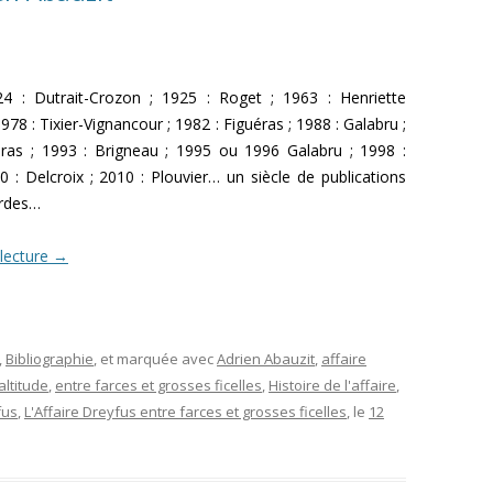
L’AFFAIRE DREYFUS EN BANDES
ARTICLES UNIVERSITAIRES
2018
DESSINÉES
2019
PHOTOGRAPHIES
4 : Dutrait-Crozon ; 1925 : Roget ; 1963 : Henriette
78 : Tixier-Vignancour ; 1982 : Figuéras ; 1988 : Galabru ;
2020
éras ; 1993 : Brigneau ; 1995 ou 1996 Galabru ; 1998 :
2021
 : Delcroix ; 2010 : Plouvier… un siècle de publications
ardes…
2023
 lecture
→
2024
2025
,
Bibliographie
, et marquée avec
Adrien Abauzit
,
affaire
altitude
,
entre farces et grosses ficelles
,
Histoire de l'affaire
,
fus
,
L'Affaire Dreyfus entre farces et grosses ficelles
, le
12