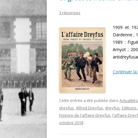
LIGNE
3 réponses
LE MAITRON EN LIGNE
1909 et 192
Dardenne ; 19
1989 : Figu
Amyot ; 2000
antidreyfus
Continuer la
Cette entrée a été publiée dans
Actualités
dreyfus
,
Alfred Dreyfus
,
dreyfus
,
Editions 
histoire de l'affaire Dreyfus
,
l'affaire Drey
octobre 2018
.