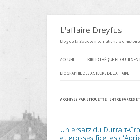
Aller
au
contenu
L'affaire Dreyfus
blog de la Société internationale d'histoire
ACCUEIL
BIBLIOTHÈQUE ET OUTILS EN 
ARCHIVES
BIOGRAPHIE DES ACTEURS DE L’AFFAIRE
BIBLIOTHÈQUE
DICTIONNAIRE BIOGRAPHIQUE ET
GÉOGRAPHIQUE DE L’AFFAIRE
ICONOTHÈQUE
ARCHIVES PAR ÉTIQUETTE :
ENTRE FARCES ET
DREYFUS
SITES
LE DICTIONNAIRE DES
Un ersatz du Dutrait-Croz
PARLEMENTAIRES FRANÇAIS D
et grosses ficelles d’Adr
1889 À 1940 DE JEAN JOLLY EN