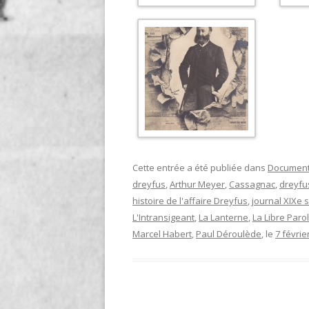
Cette entrée a été publiée dans
Documen
dreyfus
,
Arthur Meyer
,
Cassagnac
,
dreyfu
histoire de l'affaire Dreyfus
,
journal XIXe s
L'Intransigeant
,
La Lanterne
,
La Libre Paro
Marcel Habert
,
Paul Déroulède
, le
7 févrie