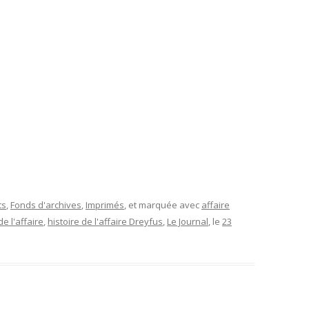
L’AFFAIRE DREYFUS EN BANDES
ARTICLES UNIVERSITAIRES
2018
DESSINÉES
2019
PHOTOGRAPHIES
2020
2021
2023
2024
2025
ts
,
Fonds d'archives
,
Imprimés
, et marquée avec
affaire
de l'affaire
,
histoire de l'affaire Dreyfus
,
Le Journal
, le
23