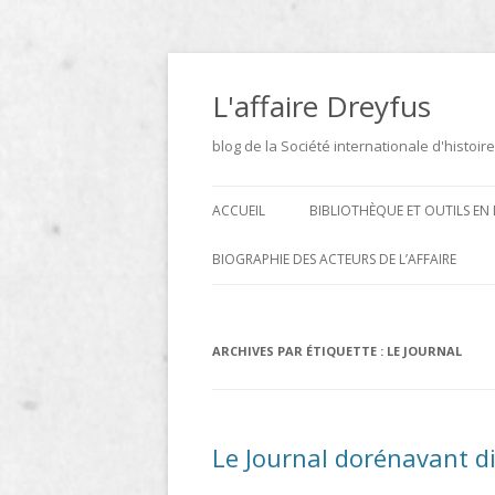
Aller
au
contenu
L'affaire Dreyfus
blog de la Société internationale d'histoire
ACCUEIL
BIBLIOTHÈQUE ET OUTILS EN 
ARCHIVES
BIOGRAPHIE DES ACTEURS DE L’AFFAIRE
BIBLIOTHÈQUE
DICTIONNAIRE BIOGRAPHIQUE ET
GÉOGRAPHIQUE DE L’AFFAIRE
ICONOTHÈQUE
ARCHIVES PAR ÉTIQUETTE :
LE JOURNAL
DREYFUS
SITES
LE DICTIONNAIRE DES
Le Journal dorénavant di
PARLEMENTAIRES FRANÇAIS D
1889 À 1940 DE JEAN JOLLY EN