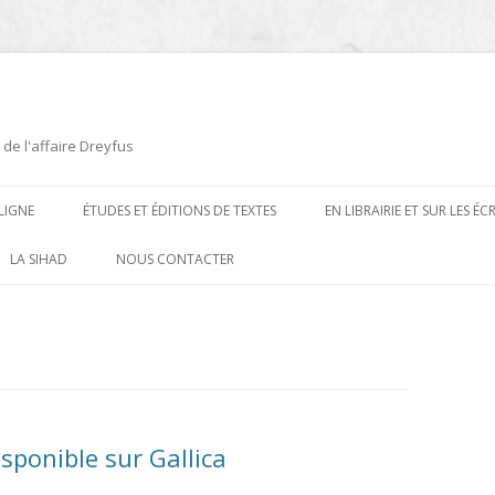
 de l'affaire Dreyfus
LIGNE
ÉTUDES ET ÉDITIONS DE TEXTES
EN LIBRAIRIE ET SUR LES É
ÉDITIONS DE TEXTES
2008-2012
LA SIHAD
NOUS CONTACTER
PROCÉDURES ET PROCÈS (1894 À
ÉTUDES
2013
1906)
CARTES POSTALES ET
2014
OUVRAGES ET PLAQUETTES
CARICATURES
2015
CONTEMPORAINS
DESSINS
2016
PRESSE
sponible sur Gallica
E
L’AFFAIRE DREYFUS AU CINÉMA
2017
BIOGRAPHIES, ESSAIS, THÈSES ET