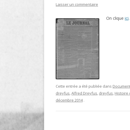
Laisser un commentaire
LIGNE
On clique
ici
.
LE MAITRON EN LIGNE
Cette entrée a été publiée dans
Documen
dreyfus
,
Alfred Dreyfus
,
dreyfus
,
Histoire 
décembre 2014
.