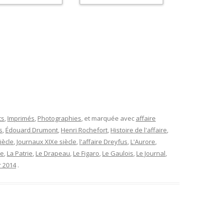
ts
,
Imprimés
,
Photographies
, et marquée avec
affaire
s
,
Édouard Drumont
,
Henri Rochefort
,
Histoire de l'affaire
,
iècle
,
Journaux XIXe siècle
,
l'affaire Dreyfus
,
L'Aurore
,
le
,
La Patrie
,
Le Drapeau
,
Le Figaro
,
Le Gaulois
,
Le Journal
,
r 2014
.